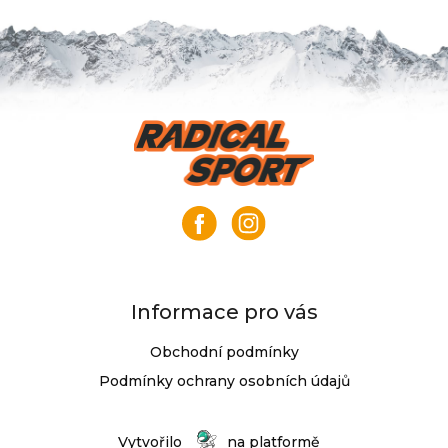
Z
á
p
a
t
í
Informace pro vás
Obchodní podmínky
Podmínky ochrany osobních údajů
Vytvořilo
na platformě