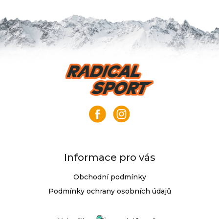
Z
á
p
a
t
í
Informace pro vás
Obchodní podmínky
Podmínky ochrany osobních údajů