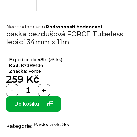
j
í
t
Přihlášení
Průměrné
?
Neohodnoceno
Podrobnosti hodnocení
hodnocení
páska bezdušová FORCE Tubeless
produktu
lepicí 34mm x 11m
je
0,0
z 5
HLEDAT
Expedice do 48h
(>5 ks)
hvězdiček.
Kód:
K7399434
Značka:
Force
259 Kč
D
Měrná
o
cena:
p
Do košíku
o
r
u
č
Pásky a vložky
Kategorie
:
u