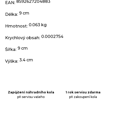
j
8592627204883
EAN
:
e
m
9 cm
Délka
:
e
0.063 kg
Hmotnost
:
BRZDA
0.0002754
KOTOUČOVÁ
Krychlový obsah
:
PŘEDNÍ
KOMPLET
9 cm
Šířka
:
DEORE
M6220
100
3.4 cm
Výška
:
CM
3
499
Kč
Zapůjčení náhradního kola
1 rok servisu zdarma
při servisu vašeho
při zakoupení kola