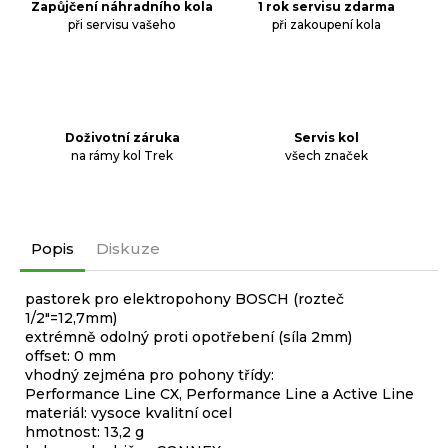
Zapůjčení náhradního kola
1 rok servisu zdarma
při servisu vašeho
při zakoupení kola
Doživotní záruka
Servis kol
na rámy kol Trek
všech značek
Popis
Diskuze
pastorek pro elektropohony BOSCH (rozteč
1/2"=12,7mm)
extrémně odolný proti opotřebení (síla 2mm)
offset: 0 mm
vhodný zejména pro pohony třídy:
Performance Line CX, Performance Line a Active Line
materiál: vysoce kvalitní ocel
hmotnost: 13,2 g