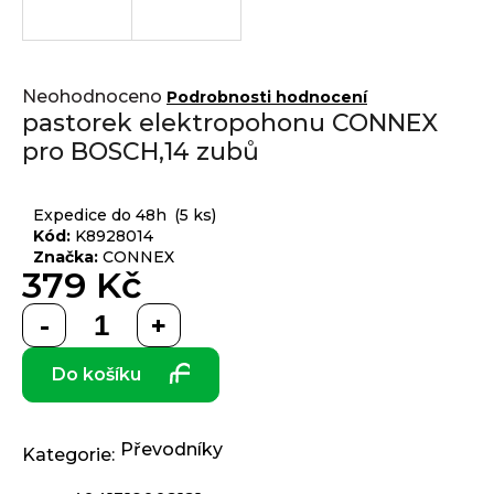
j
í
t
Přihlášení
Průměrné
?
Neohodnoceno
Podrobnosti hodnocení
hodnocení
pastorek elektropohonu CONNEX
produktu
pro BOSCH,14 zubů
je
0,0
z 5
HLEDAT
Expedice do 48h
(5 ks)
hvězdiček.
Kód:
K8928014
Značka:
CONNEX
379 Kč
D
Měrná
o
cena:
p
Do košíku
o
r
u
č
Převodníky
Kategorie
:
u