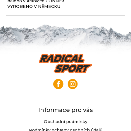
baleno v krabičce CONNEX
VYROBENO V NĚMECKU
Z
á
p
a
t
í
Informace pro vás
Obchodní podmínky
Podmínky ochrany osobních údajů