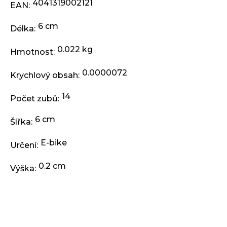
j
4041319002121
EAN
:
e
m
6 cm
Délka
:
e
0.022 kg
Hmotnost
:
BRZDA
0.0000072
KOTOUČOVÁ
Krychlový obsah
:
PŘEDNÍ
KOMPLET
14
Počet zubů
:
DEORE
M6220
100
6 cm
Šířka
:
CM
3
E-bike
Určení
:
499
Kč
0.2 cm
Výška
: