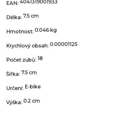
j
4041319001933
EAN
:
e
m
7.5 cm
Délka
:
e
0.046 kg
Hmotnost
:
PLÁŠŤ
0.00001125
EXTEND
Krychlový obsah
:
27,5
X
18
Počet zubů
:
2,35
ČERNÝ
7.5 cm
Šířka
:
199
Kč
E-bike
Určení
:
0.2 cm
Výška
: