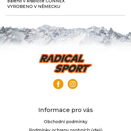
baleno v krabičce CONNEX
VYROBENO V NĚMECKU
Z
á
p
a
t
í
Informace pro vás
Obchodní podmínky
Podmínky ochrany osobních údajů