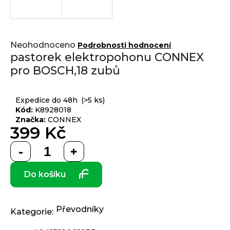
j
í
t
Přihlášení
Průměrné
?
Neohodnoceno
Podrobnosti hodnocení
hodnocení
pastorek elektropohonu CONNEX
produktu
pro BOSCH,18 zubů
je
0,0
z 5
HLEDAT
Expedice do 48h
(>5 ks)
hvězdiček.
Kód:
K8928018
Značka:
CONNEX
399 Kč
D
Měrná
o
cena:
p
Do košíku
o
r
u
č
Převodníky
Kategorie
:
u