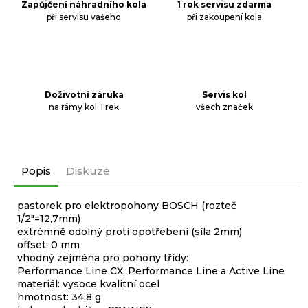
Zapůjčení náhradního kola
1 rok servisu zdarma
při servisu vašeho
při zakoupení kola
Doživotní záruka
Servis kol
na rámy kol Trek
všech značek
Popis
Diskuze
pastorek pro elektropohony BOSCH (rozteč
1/2"=12,7mm)
extrémně odolný proti opotřebení (síla 2mm)
offset: 0 mm
vhodný zejména pro pohony třídy:
Performance Line CX, Performance Line a Active Line
materiál: vysoce kvalitní ocel
hmotnost: 34,8 g