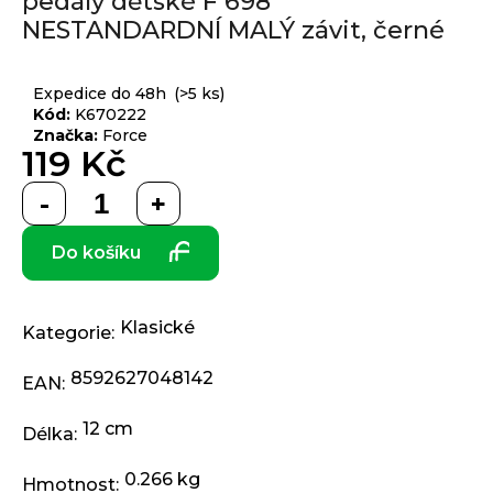
pedály dětské F 698
produktu
j
NESTANDARDNÍ MALÝ závit, černé
je
í
0,0
t
Přihlášení
z 5
Expedice do 48h
(>5 ks)
?
hvězdiček.
Kód:
K670222
Značka:
Force
119 Kč
Měrná
HLEDAT
cena:
Do košíku
D
o
Klasické
Kategorie
:
p
o
8592627048142
EAN
:
r
u
12 cm
Délka
:
č
u
0.266 kg
Hmotnost
: