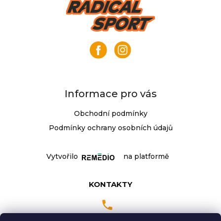
Z
á
p
a
t
í
Informace pro vás
Obchodní podmínky
Podmínky ochrany osobních údajů
Vytvořilo
na platformě
KONTAKTY