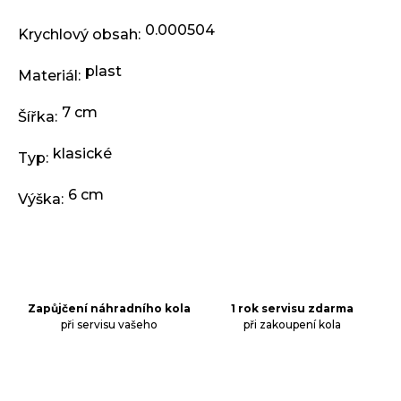
j
e
0.000504
Krychlový obsah
:
m
e
plast
Materiál
:
7 cm
ODRÁŽEDLO
Šířka
:
KELLYS
KIRU
klasické
Typ
:
12
RACE
PURPLE
6 cm
Výška
:
4
390
Kč
Původně:
4
990
Kč
Zapůjčení náhradního kola
1 rok servisu zdarma
při servisu vašeho
při zakoupení kola