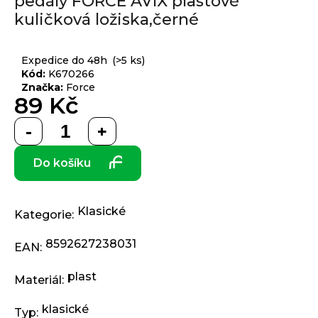
pedály FORCE AVIX plastové
produktu
j
kuličková ložiska,černé
je
í
0,0
t
Přihlášení
z 5
Expedice do 48h
(>5 ks)
?
hvězdiček.
Kód:
K670266
Značka:
Force
89 Kč
Měrná
HLEDAT
cena:
Do košíku
D
o
Klasické
Kategorie
:
p
o
8592627238031
EAN
:
r
u
plast
Materiál
:
č
u
klasické
Typ
: