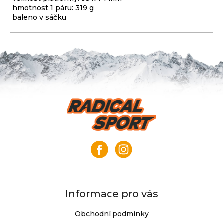
hmotnost 1 páru: 319 g
baleno v sáčku
Z
á
p
a
t
í
Informace pro vás
Obchodní podmínky