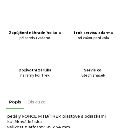
j
e
m
e
Zapůjčení náhradního kola
1 rok servisu zdarma
BRZDA
při servisu vašeho
při zakoupení kola
KOTOUČOVÁ
PŘEDNÍ
KOMPLET
DEORE
M6220
100
Doživotní záruka
Servis kol
CM
na rámy kol Trek
všech značek
3
499
Kč
Popis
Diskuze
pedály FORCE MTB/TREK plastové s odrazkami
kuličková ložiska
velikost platformy: 95 x 74 mm