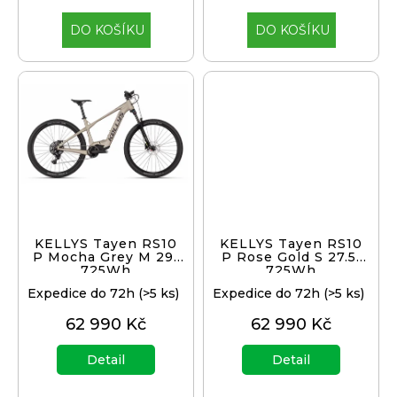
j
e
DO KOŠÍKU
DO KOŠÍKU
m
e
BRZDA
KOTOUČOVÁ
PŘEDNÍ
KOMPLET
DEORE
M6220
100
CM
KELLYS Tayen RS10
KELLYS Tayen RS10
3
P Mocha Grey M 29"
P Rose Gold S 27.5"
499
725Wh
725Wh
Kč
Expedice do 72h
(>5 ks)
Expedice do 72h
(>5 ks)
62 990 Kč
62 990 Kč
Detail
Detail