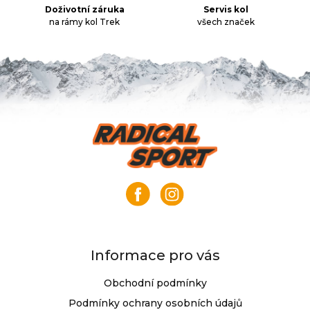
k
Doživotní záruka
Servis kol
na rámy kol Trek
všech značek
y
v
ý
p
i
s
u
Z
á
p
a
t
í
Informace pro vás
Obchodní podmínky
Podmínky ochrany osobních údajů