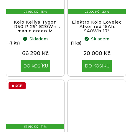
77 990 KČ
–15 %
25 000 KČ
–20 %
Kolo Kellys Tygon
Elektro Kolo Lovelec
R50 P 29" 820Wh
Alkor red 15Ah
magic green M
540Wh 17"
TESTOVACÍ
Skladem
Skladem
(1 ks)
(1 ks)
66 290 Kč
20 000 Kč
DO KOŠÍKU
DO KOŠÍKU
AKCE
67 990 KČ
–11 %