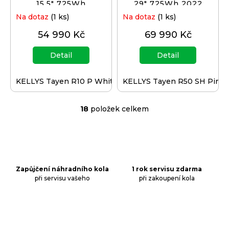
15,5" 725Wh
29" 725Wh 2022
Na dotaz
(1 ks)
Na dotaz
(1 ks)
54 990 Kč
69 990 Kč
Detail
Detail
KELLYS Tayen R10 P White S 27.5" 725Wh
KELLYS Tayen R50 SH Pink
18
položek celkem
O
v
l
á
d
a
Zapůjčení náhradního kola
1 rok servisu zdarma
při servisu vašeho
při zakoupení kola
c
í
p
r
v