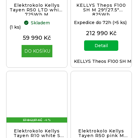
Elektrokolo Kellys
KELLYS Theos F100
Tayen R50 LTD white
SH M 29"/27.5"
725Wh M
825Wh
Expedice do 72h
(>5 ks)
Skladem
(1 ks)
212 990 Kč
59 990 Kč
Detail
DO KOŠÍKU
KELLYS Theos F100 SH M 29
57 842,97 KČ
–4 %
Elektrokolo Kellys
Elektrokolo Kellys
Tayen R10 white S
Tayen R50 pink M