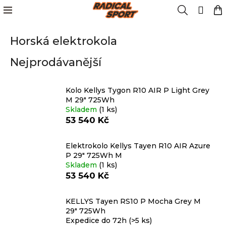
K
Přejít
Menu
Hledat
N
Přih
na
o
obsah
Zpět
Zpět
k
š
Horská elektrokola
í
Kola
k
C
Nejprodávanější
o
Cyklistika
p
o
Kolo Kellys Tygon R10 AIR P Light Grey
Lyžování
M 29" 725Wh
t
Skladem
(1 ks)
ř
53 540 Kč
e
Snowboard
b
Elektrokolo Kellys Tayen R10 AIR Azure
u
P 29" 725Wh M
Oblečení
j
Skladem
(1 ks)
e
53 540 Kč
t
Obuv
e
KELLYS Tayen RS10 P Mocha Grey M
n
29" 725Wh
Značky
Expedice do 72h
(>5 ks)
a