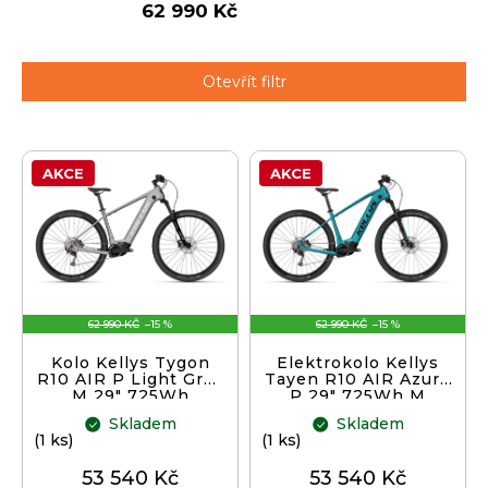
62 990 Kč
j
í
t
Přihlášení
Otevřít filtr
?
V
AKCE
AKCE
ý
p
HLEDAT
i
s
p
D
r
o
62 990 KČ
–15 %
62 990 KČ
–15 %
o
p
d
Kolo Kellys Tygon
Elektrokolo Kellys
o
R10 AIR P Light Grey
Tayen R10 AIR Azure
u
M 29" 725Wh
P 29" 725Wh M
r
k
u
Skladem
Skladem
t
(1 ks)
(1 ks)
č
ů
u
53 540 Kč
53 540 Kč