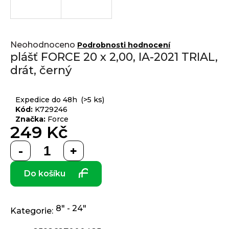
j
í
t
Přihlášení
Průměrné
?
Neohodnoceno
Podrobnosti hodnocení
hodnocení
plášť FORCE 20 x 2,00, IA-2021 TRIAL,
produktu
drát, černý
je
0,0
z 5
HLEDAT
Expedice do 48h
(>5 ks)
hvězdiček.
Kód:
K729246
Značka:
Force
249 Kč
D
Měrná
o
cena:
p
Do košíku
o
r
u
č
8" - 24"
Kategorie
:
u