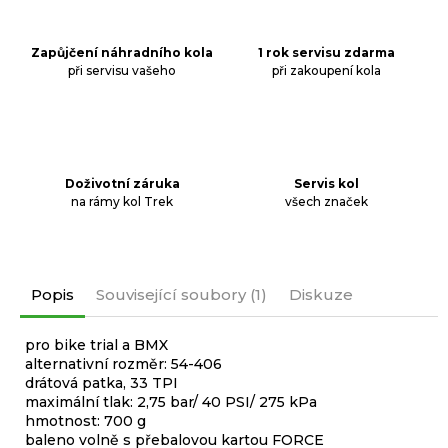
Zapůjčení náhradního kola
1 rok servisu zdarma
při servisu vašeho
při zakoupení kola
Doživotní záruka
Servis kol
na rámy kol Trek
všech značek
Popis
Související soubory (1)
Diskuze
pro bike trial a BMX
alternativní rozměr: 54-406
drátová patka, 33 TPI
maximální tlak: 2,75 bar/ 40 PSI/ 275 kPa
hmotnost: 700 g
baleno volně s přebalovou kartou FORCE