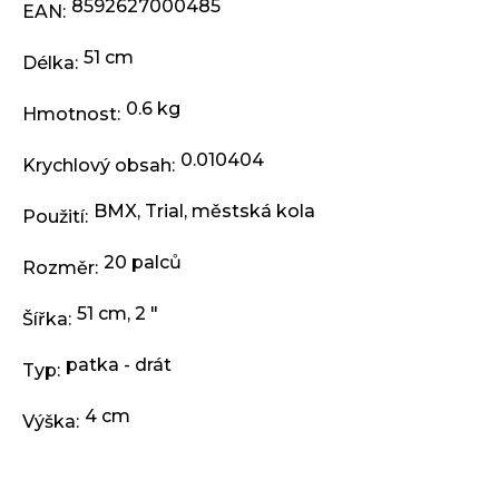
j
8592627000485
EAN
:
e
m
51 cm
Délka
:
e
0.6 kg
Hmotnost
:
KLIKY
0.010404
MTB
Krychlový obsah
:
XT
FCM8200
BMX
,
Trial
,
městská kola
Použití
:
12X1,
BEZ
PŘEVODNÍKU,
20 palců
Rozměr
:
165
MM
51 cm, 2 "
Šířka
:
3
099
Kč
patka - drát
Typ
:
4 cm
Výška
: