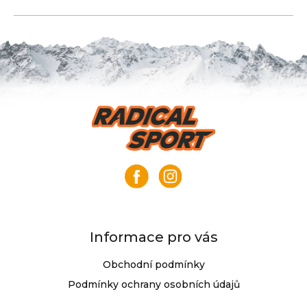
Z
á
p
a
t
í
Informace pro vás
Obchodní podmínky
Podmínky ochrany osobních údajů