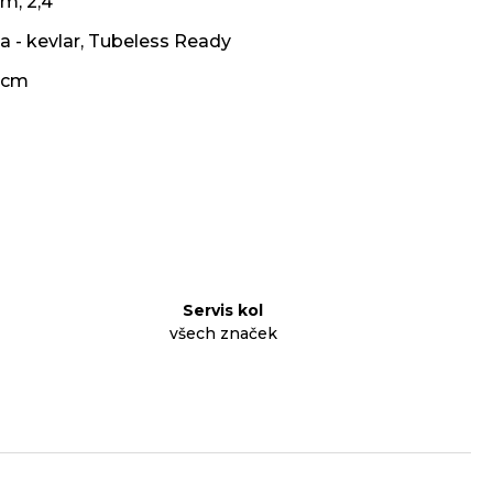
cm, 2,4 "
a - kevlar
,
Tubeless Ready
 cm
Servis kol
všech značek