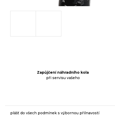
p
o
r
u
č
u
j
e
m
e
Zapůjčení náhradního kola
při servisu vašeho
RUKOJETI
KLS
KIDDO
II,
PINK
97,90
Kč
plášť do všech podmínek s výbornou přilnavostí