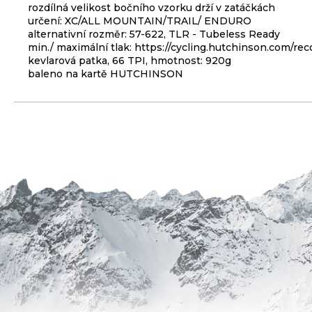
KLIKY
rozdílná velikost bočního vzorku drží v zatáčkách
MTB
určení: XC/ALL MOUNTAIN/TRAIL/ ENDURO
XT
alternativní rozměr: 57-622, TLR - Tubeless Ready
FCM8200
min./ maximální tlak:
https://cycling.hutchinson.com/r
12X1,
kevlarová patka, 66 TPI, hmotnost: 920g
BEZ
baleno na kartě HUTCHINSON
PŘEVODNÍKU,
165
MM
3
099
Kč
ODRÁŽEDLO
KELLYS
KIRU
12
RACE
PURPLE
4
390
Kč
Původně:
4
990