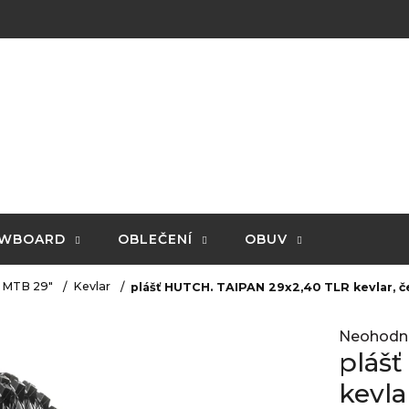
WBOARD
OBLEČENÍ
OBUV
MTB 29"
Kevlar
plášť HUTCH. TAIPAN 29x2,40 TLR kevlar, č
Průměrné
Neohodn
hodnocení
pláš
produktu
je
kevla
0,0