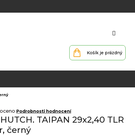
Přihlá
Nákupní
košík
erný
oceno
Podrobnosti hodnocení
ť HUTCH. TAIPAN 29x2,40 TLR
r, černý