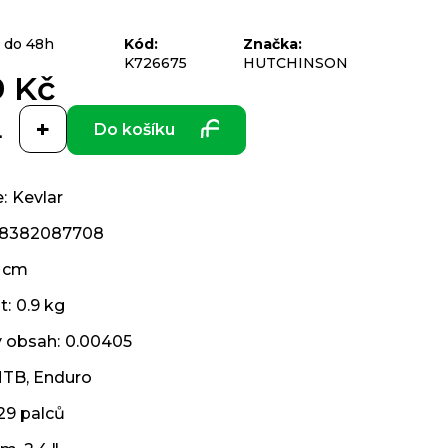
 do 48h
Kód:
Značka:
K726675
HUTCHINSON
9 Kč
Do košíku
e
:
Kevlar
8382087708
 cm
t
:
0.9 kg
ý obsah
:
0.00405
TB
,
Enduro
29 palců