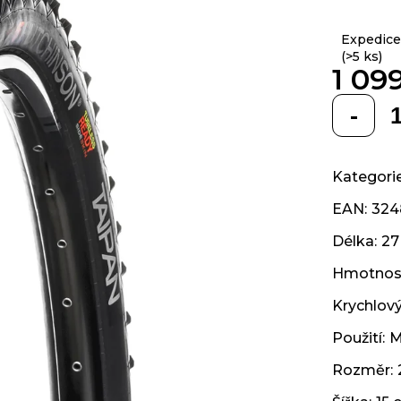
z 5
hvězdiček.
Expedice
(>5 ks)
1 09
Měrná
cena:
Kategori
EAN
:
324
Délka
:
27
Hmotnos
Krychlov
Použití
:
M
Rozměr
: