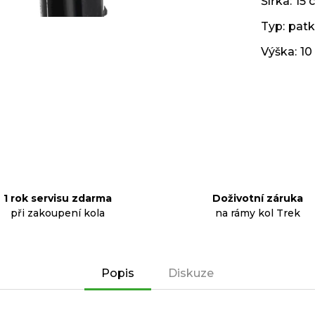
Šířka
:
15 
Typ
:
patk
Výška
:
10
1 rok servisu zdarma
Doživotní záruka
při zakoupení kola
na rámy kol Trek
Popis
Diskuze