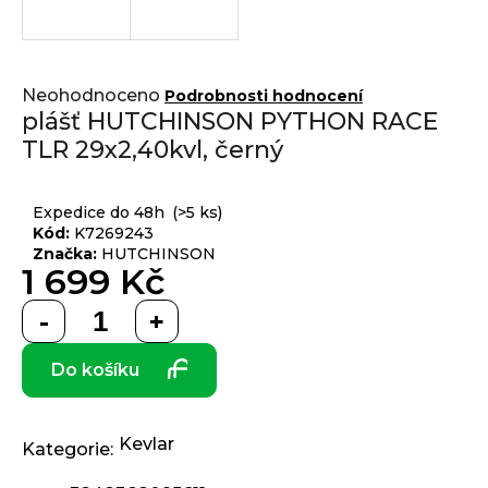
j
í
t
Přihlášení
Průměrné
?
Neohodnoceno
Podrobnosti hodnocení
hodnocení
plášť HUTCHINSON PYTHON RACE
produktu
TLR 29x2,40kvl, černý
je
0,0
z 5
HLEDAT
Expedice do 48h
(>5 ks)
hvězdiček.
Kód:
K7269243
Značka:
HUTCHINSON
1 699 Kč
D
Měrná
o
cena:
p
Do košíku
o
r
u
č
Kevlar
Kategorie
:
u