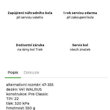
Zapůjčení náhradního kola
1 rok servisu zdarma
při servisu vašeho
při zakoupení kola
Doživotní záruka
Servis kol
na rámy kol Trek
všech značek
Popis
Diskuze
alternativní rozměr: 47-355
dezén: V41 WALRUS
konstrukce: Pre Classic
TPI: 22
tlak: 320 kPa
hmotnost: 550 g