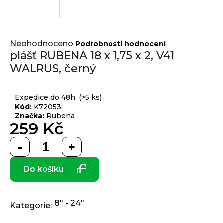
j
í
t
Přihlášení
Průměrné
?
Neohodnoceno
Podrobnosti hodnocení
hodnocení
plášť RUBENA 18 x 1,75 x 2, V41
produktu
WALRUS, černý
je
0,0
z 5
HLEDAT
Expedice do 48h
(>5 ks)
hvězdiček.
Kód:
K72053
Značka:
Rubena
259 Kč
D
Měrná
o
cena:
p
Do košíku
o
r
u
č
8" - 24"
Kategorie
:
u