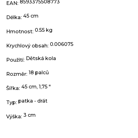
j
8593375508773
EAN
:
e
m
45 cm
Délka
:
e
0.55 kg
Hmotnost
:
RUKOJETI
0.006075
KLS
Krychlový obsah
:
KIDDO
II,
Dětská kola
Použití
:
PINK
97,90
18 palců
Rozměr
:
Kč
45 cm, 1,75 "
Šířka
:
patka - drát
Typ
:
3 cm
Výška
: