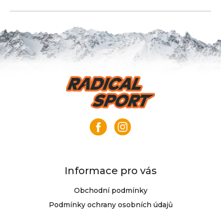
Z
á
p
a
t
í
Informace pro vás
Obchodní podmínky
Podmínky ochrany osobních údajů