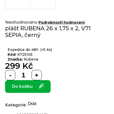
j
í
t
Přihlášení
Průměrné
?
Neohodnoceno
Podrobnosti hodnocení
hodnocení
plášť RUBENA 26 x 1,75 x 2, V71
produktu
SEPIA, černý
je
0,0
z 5
HLEDAT
Expedice do 48h
(>5 ks)
hvězdiček.
Kód:
K725105
Značka:
Rubena
299 Kč
D
Měrná
o
cena:
p
Do košíku
o
r
u
č
Drát
Kategorie
:
u