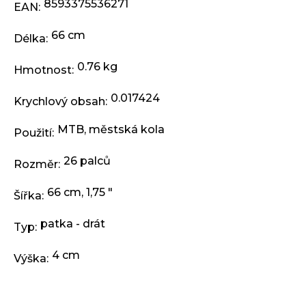
j
8593375536271
EAN
:
e
m
66 cm
Délka
:
e
0.76 kg
Hmotnost
:
RUKOJETI
0.017424
KLS
Krychlový obsah
:
KIDDO
II,
MTB
,
městská kola
Použití
:
PINK
97,90
26 palců
Rozměr
:
Kč
66 cm, 1,75 "
Šířka
:
patka - drát
Typ
:
4 cm
Výška
: