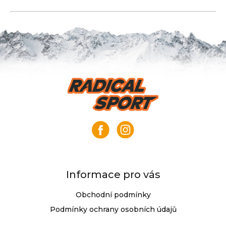
Z
á
p
a
t
í
Informace pro vás
Obchodní podmínky
Podmínky ochrany osobních údajů