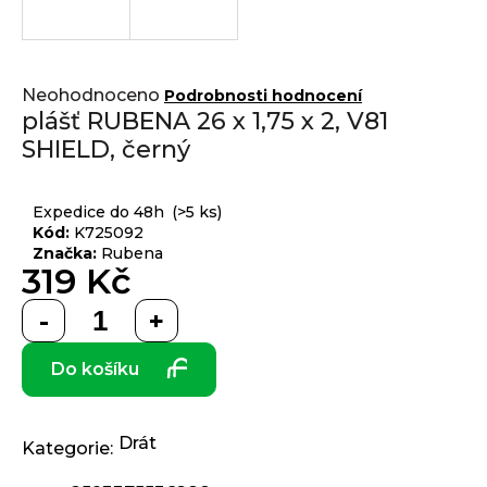
j
í
t
Přihlášení
Průměrné
?
Neohodnoceno
Podrobnosti hodnocení
hodnocení
plášť RUBENA 26 x 1,75 x 2, V81
produktu
SHIELD, černý
je
0,0
z 5
HLEDAT
Expedice do 48h
(>5 ks)
hvězdiček.
Kód:
K725092
Značka:
Rubena
319 Kč
D
Měrná
o
cena:
p
Do košíku
o
r
u
č
Drát
Kategorie
:
u