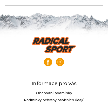
Z
á
p
a
t
í
Informace pro vás
Obchodní podmínky
Podmínky ochrany osobních údajů