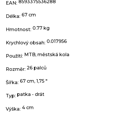
j
8593375536288
EAN
:
e
m
67 cm
Délka
:
e
0.77 kg
Hmotnost
:
KLIKY
0.017956
MTB
Krychlový obsah
:
XT
FCM8200
MTB
,
městská kola
Použití
:
12X1,
BEZ
PŘEVODNÍKU,
26 palců
Rozměr
:
165
MM
67 cm, 1,75 "
Šířka
:
3
099
Kč
patka - drát
Typ
:
4 cm
Výška
: