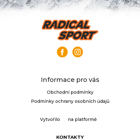
Z
á
p
a
t
í
Informace pro vás
Obchodní podmínky
Podmínky ochrany osobních údajů
Vytvořilo
na platformě
KONTAKTY