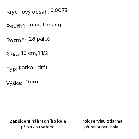
j
e
0.0075
Krychlový obsah
:
m
e
Road
,
Treking
Použití
:
28 palců
PLÁŠŤ
Rozměr
:
EXTEND
27,5
10 cm, 1 1/2 "
Šířka
:
X
2,35
ČERNÝ
patka - drát
Typ
:
199
Kč
10 cm
Výška
:
Zapůjčení náhradního kola
1 rok servisu zdarma
při servisu vašeho
při zakoupení kola