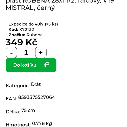
plášť RUBENA 28x1 1/2, falcový, V19
produktu
j
MISTRAL, černý
je
í
0,0
t
Přihlášení
z 5
Expedice do 48h
(>5 ks)
?
hvězdiček.
Kód:
K72132
Značka:
Rubena
349 Kč
Měrná
HLEDAT
cena:
Do košíku
D
o
Drát
Kategorie
:
p
o
8593375527064
EAN
:
r
u
75 cm
Délka
:
č
u
0.778 kg
Hmotnost
: