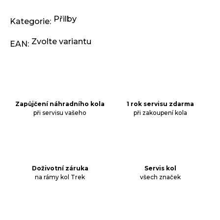
j
e
Přilby
Kategorie
:
m
e
Zvolte variantu
EAN
:
KLIKY
MTB
XT
FCM8200
12X1,
Zapůjčení náhradního kola
1 rok servisu zdarma
BEZ
při servisu vašeho
při zakoupení kola
PŘEVODNÍKU,
165
MM
3
099
Kč
Doživotní záruka
Servis kol
na rámy kol Trek
všech značek