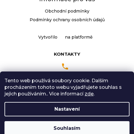
Obchodní podmínky
Podmínky ochrany osobních údajů
Vytvořilo
na platformě
KONTAKTY
Tento web používá soubory cookie. Dalším
Pondělí až Pátek
procházením tohoto webu vyjadřujete souhlas s
9:00 - 18:00 hodin
jejich používáním.. Více informací
zde
.
Sobota: 9:00-12:00
Nastavení
Vytvořil Shoptet
Souhlasím
Copyright 2026
Radical Sport
. Všechna práva
vyhrazena.