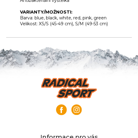
Antibakteriální výstelka
VARIANTY/MOŽNOSTI:
Barva: blue, black, white, red, pink, green
Velikost: XS/S (45-49 cm), S/M (49-53 cm)
Z
á
p
a
t
í
Informace pro vás