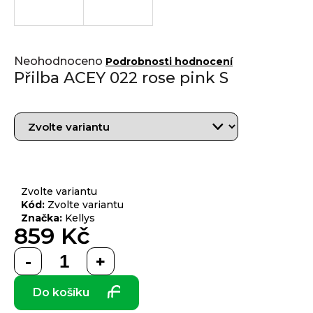
j
í
t
Přihlášení
Průměrné
?
Neohodnoceno
Podrobnosti hodnocení
hodnocení
Přilba ACEY 022 rose pink S
produktu
je
0,0
z 5
HLEDAT
hvězdiček.
Zvolte variantu
D
Kód:
Zvolte variantu
o
Značka:
Kellys
p
859 Kč
o
Měrná
r
cena:
u
č
Do košíku
u