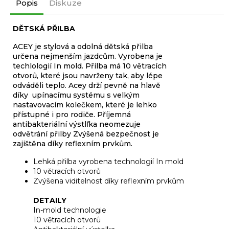
Popis
Diskuze
DĚTSKÁ PŘILBA
ACEY je stylová a odolná dětská přilba
určena nejmenším jazdcům. Vyrobena je
techlologií In mold. Přilba má 10 větracích
otvorů, které jsou navrženy tak, aby lépe
odváděli teplo. Acey drží pevně na hlavě
díky upínacímu systému s velkým
nastavovacím kolečkem, které je lehko
přístupné i pro rodiče. Příjemná
antibakteriální výstlľka neomezuje
odvětrání přilby Zvýšená bezpečnost je
zajištěna díky reflexním prvkům.
Lehká přilba vyrobena technologií In mold
10 větracích otvorů
Zvýšena viditelnost díky reflexním prvkům
DETAILY
In-mold technologie
10 větracích otvorů