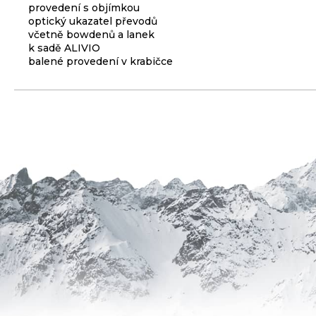
provedení s objímkou
3
optický ukazatel převodů
099
včetně bowdenů a lanek
Kč
k sadě ALIVIO
balené provedení v krabičce
ODRÁŽEDLO
KELLYS
KIRU
12
RACE
PURPLE
4
390
Kč
Původně:
4
990
Kč
PLÁŠŤ
EXTEND
27,5
X
2,35
ČERNÝ