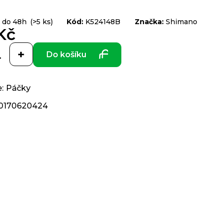
 do 48h
(>5 ks)
Kód:
K524148B
Značka:
Shimano
Kč
Do košíku
e
:
Páčky
0170620424