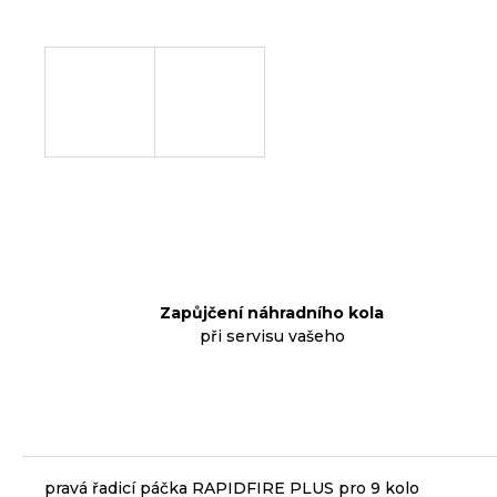
p
o
r
u
č
u
j
e
m
e
Zapůjčení náhradního kola
při servisu vašeho
KLIKY
MTB
XT
FCM8200
12X1,
BEZ
PŘEVODNÍKU,
165
pravá řadicí páčka RAPIDFIRE PLUS pro 9 kolo
MM