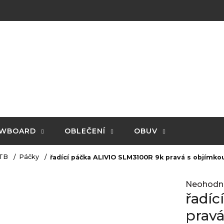
WBOARD
OBLEČENÍ
OBUV
TB
Páčky
řadící páčka ALIVIO SLM3100R 9k pravá s objímko
Průměrné
Neohodn
hodnocení
řadíc
produktu
je
pravá
0,0