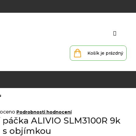
Přihlá
Nákupní
košík
u
oceno
Podrobnosti hodnocení
í páčka ALIVIO SLM3100R 9k
 s objímkou