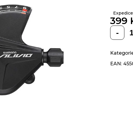
z 5
hvězdiček.
Expedice
399 
Měrná
cena:
Kategori
EAN
:
455