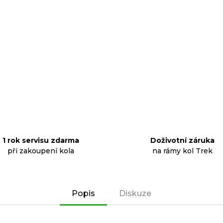
1 rok servisu zdarma
Doživotní záruka
při zakoupení kola
na rámy kol Trek
Popis
Diskuze