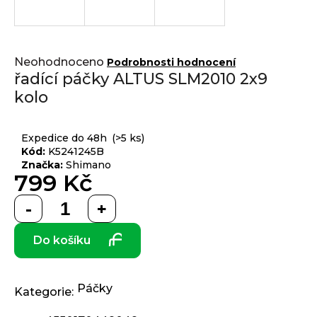
j
í
t
Přihlášení
Průměrné
?
Neohodnoceno
Podrobnosti hodnocení
hodnocení
řadící páčky ALTUS SLM2010 2x9
produktu
kolo
je
0,0
z 5
HLEDAT
Expedice do 48h
(>5 ks)
hvězdiček.
Kód:
K5241245B
Značka:
Shimano
799 Kč
D
Měrná
o
cena:
p
Do košíku
o
r
u
č
Páčky
Kategorie
:
u