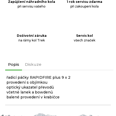
Zapůjčení náhradního kola
1 rok servisu zdarma
při servisu vašeho
při zakoupení kola
Doživotní záruka
Servis kol
na rámy kol Trek
všech značek
Popis
Diskuze
řadicí páčky RAPIDFIRE plus 9 x 2
provedení s objímkou
optický ukazatel převodů
včetně lanek a bowdenů
balené provedení v krabičce