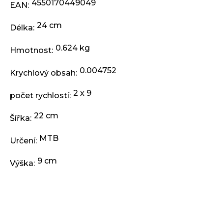
j
4550170449049
EAN
:
e
m
24 cm
Délka
:
e
0.624 kg
Hmotnost
:
RUKOJETI
0.004752
KLS
Krychlový obsah
:
KIDDO
II,
2 x 9
počet rychlostí
:
PINK
97,90
22 cm
Šířka
:
Kč
MTB
Určení
:
9 cm
Výška
: