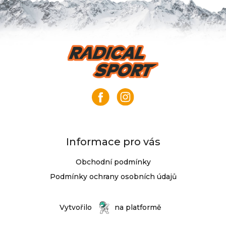
Z
á
p
a
t
í
Informace pro vás
Obchodní podmínky
Podmínky ochrany osobních údajů
Vytvořilo
na platformě