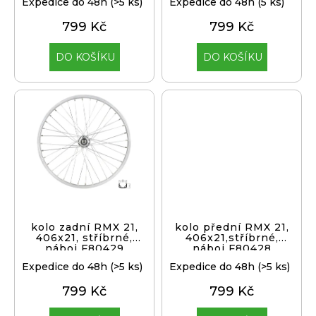
Expedice do 48h
(>5 ks)
Expedice do 48h
(5 ks)
j
t
799 Kč
799 Kč
í
ů
t
Přihlášení
DO KOŠÍKU
DO KOŠÍKU
?
HLEDAT
D
o
p
kolo zadní RMX 21,
kolo přední RMX 21,
406x21, stříbrné,
406x21,stříbrné,
o
náboj F80429
náboj F80428
r
Expedice do 48h
(>5 ks)
Expedice do 48h
(>5 ks)
u
č
799 Kč
799 Kč
u