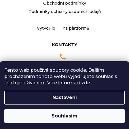
s
Obchodní podmínky
u
Podmínky ochrany osobních údajů
Vytvořilo
na platformě
KONTAKTY
Tento web používá soubory cookie. Dalším
Pondělí až Pátek
procházením tohoto webu vyjadřujete souhlas s
9:00 - 18:00 hodin
jejich používáním.. Více informací
zde
.
Sobota: 9:00-12:00
Nastavení
Vytvořil Shoptet
Souhlasím
Copyright 2026
Radical Sport
. Všechna práva
vyhrazena.