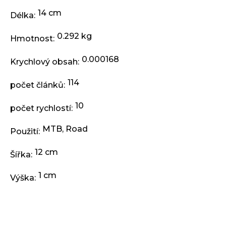
j
e
14 cm
Délka
:
m
e
0.292 kg
Hmotnost
:
0.000168
Krychlový obsah
:
ODRÁŽEDLO
KELLYS
114
KIRU
počet článků
:
12
RACE
10
počet rychlostí
:
PURPLE
4
MTB
,
Road
390
Použití
:
Kč
Původně:
12 cm
Šířka
:
4
990
Kč
1 cm
Výška
: