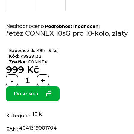
j
í
t
Přihlášení
Průměrné
?
Neohodnoceno
Podrobnosti hodnocení
hodnocení
řetěz CONNEX 10sG pro 10-kolo, zlatý
produktu
je
0,0
Expedice do 48h
(5 ks)
z 5
Kód:
K8928132
HLEDAT
hvězdiček.
Značka:
CONNEX
999 Kč
Měrná
D
cena:
o
Do košíku
p
o
r
10 k
u
Kategorie
:
č
4041319001704
u
EAN
: