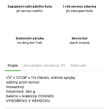
Zapůjčení náhradního kola
1 rok servisu zdarma
při servisu vašeho
při zakoupení kola
Doživotní záruka
Servis kol
na rámy kol Trek
všech značek
Popis
Související soubory (1)
Diskuze
1/2" x 11/128" x 114 článků, včetně spojky
odolný proti korozi
mosazený
hmotnost: 264 g
baleno v krabičce CONNEX
VYROBENO V NĚMECKU