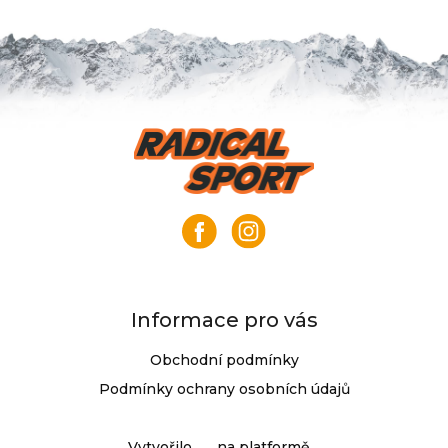
Z
á
p
a
t
í
Informace pro vás
Obchodní podmínky
Podmínky ochrany osobních údajů
Vytvořilo
na platformě