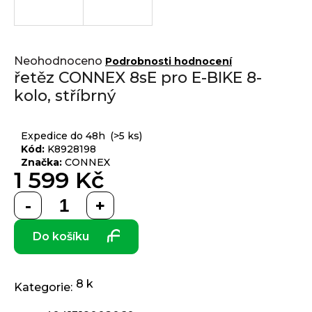
j
í
t
Přihlášení
Průměrné
?
Neohodnoceno
Podrobnosti hodnocení
hodnocení
řetěz CONNEX 8sE pro E-BIKE 8-
produktu
kolo, stříbrný
je
0,0
z 5
HLEDAT
Expedice do 48h
(>5 ks)
hvězdiček.
Kód:
K8928198
Značka:
CONNEX
1 599 Kč
D
Měrná
o
cena:
p
Do košíku
o
r
u
č
8 k
Kategorie
:
u