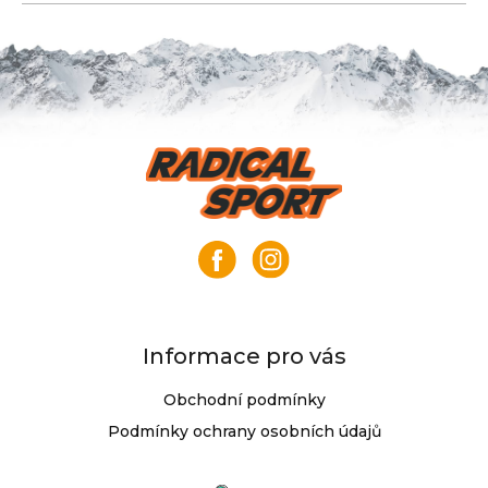
Z
á
p
a
t
í
Informace pro vás
Obchodní podmínky
Podmínky ochrany osobních údajů