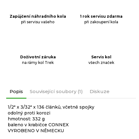
Zapůjčení náhradního kola
1 rok servisu zdarma
při servisu vašeho
při zakoupení kola
Doživotní záruka
Servis kol
na rámy kol Trek
všech značek
Popis
Související soubory (1)
Diskuze
1/2" x 3/32" x 136 článků, včetně spojky
odolný proti korozi
hmotnost: 332 g
baleno v krabičce CONNEX
VYROBENO V NĚMECKU