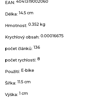
j
4041319002060
EAN
:
e
m
14.5 cm
Délka
:
e
0.352 kg
Hmotnost
:
BRZDA
0.00016675
KOTOUČOVÁ
Krychlový obsah
:
PŘEDNÍ
KOMPLET
136
počet článků
:
DEORE
M6220
100
8
počet rychlostí
:
CM
3
E-bike
Použití
:
499
Kč
11.5 cm
Šířka
:
1 cm
Výška
: