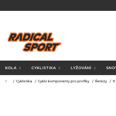
K
Přejít
na
o
obsah
Zpět
Zpět
š
do
do
í
C
obchodu
obchodu
k
o
p
o
t
ř
KOLA
CYKLISTIKA
LYŽOVÁNÍ
SNO
e
Domů
Cyklistika
Cyklo komponenty pro profíky
Řetězy
9
b
u
j
e
t