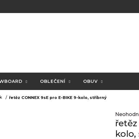
WBOARD
OBLEČENÍ
OBUV
 k
řetěz CONNEX 9sE pro E-BIKE 9-kolo, stříbrný
Průměrné
Neohodn
hodnocení
řetě
produktu
je
kolo,
0,0