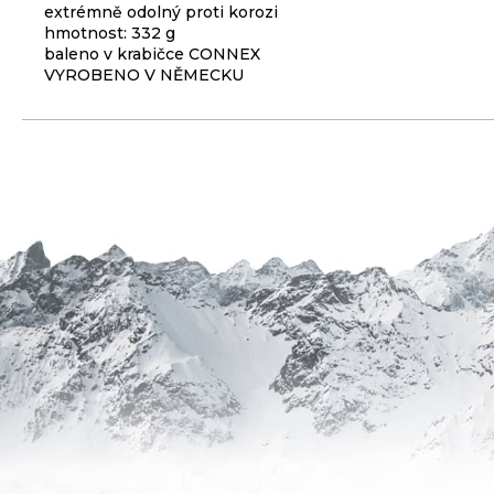
extrémně odolný proti korozi
3
hmotnost: 332 g
099
baleno v krabičce CONNEX
Kč
VYROBENO V NĚMECKU
ODRÁŽEDLO
KELLYS
KIRU
12
RACE
PURPLE
4
390
Kč
Původně:
4
990
Kč
BRZDA
KOTOUČOVÁ
PŘEDNÍ
KOMPLET
DEORE
M6220
100