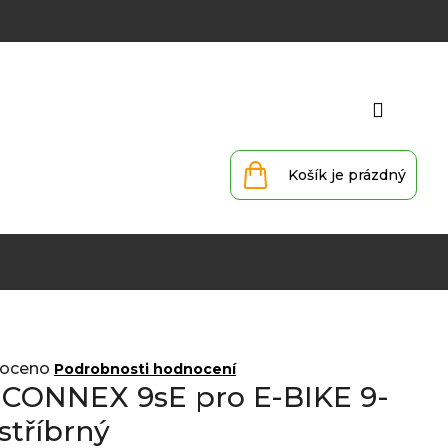
Přihlá
Nákupní
košík
oceno
Podrobnosti hodnocení
z CONNEX 9sE pro E-BIKE 9-
 stříbrný