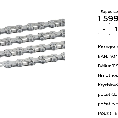
z 5
hvězdiček.
Expedice
1 59
Měrná
cena:
Kategori
EAN
:
404
Délka
:
11
Hmotnos
Krychlov
počet čl
počet ryc
Použití
:
E