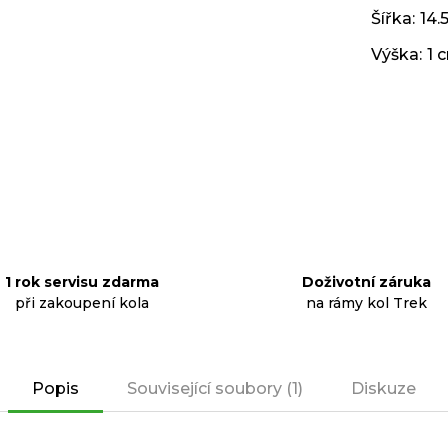
Šířka
:
14.
Výška
:
1 
1 rok servisu zdarma
Doživotní záruka
při zakoupení kola
na rámy kol Trek
Popis
Související soubory (1)
Diskuze