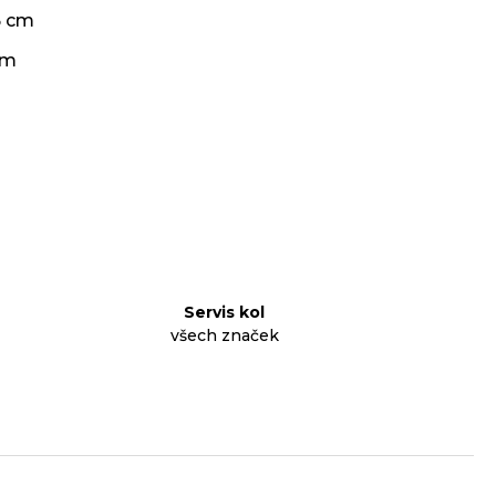
5 cm
cm
Servis kol
všech značek