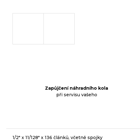
p
o
r
u
č
u
j
e
m
e
Zapůjčení náhradního kola
při servisu vašeho
KLIKY
MTB
XT
FCM8200
12X1,
BEZ
PŘEVODNÍKU,
165
1/2" x 11/128" x 136 článků, včetně spojky
MM