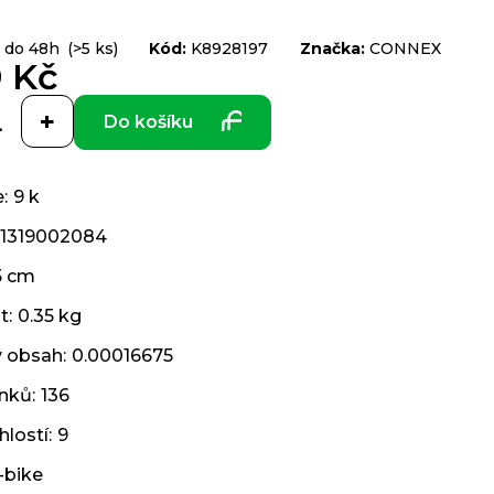
 do 48h
(>5 ks)
Kód:
K8928197
Značka:
CONNEX
9 Kč
Do košíku
e
:
9 k
1319002084
.5 cm
t
:
0.35 kg
ý obsah
:
0.00016675
ánků
:
136
hlostí
:
9
-bike