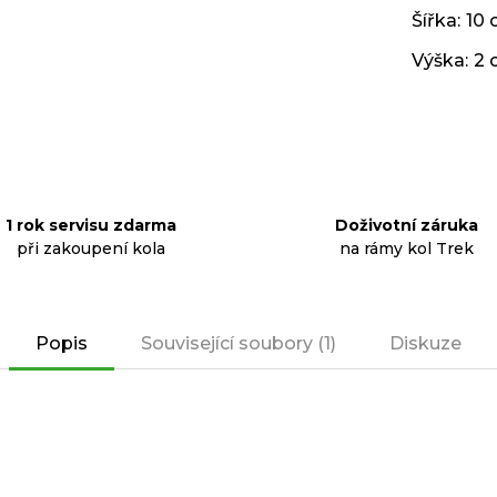
Šířka
:
10
Výška
:
2 
1 rok servisu zdarma
Doživotní záruka
při zakoupení kola
na rámy kol Trek
Popis
Související soubory (1)
Diskuze