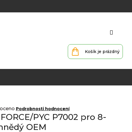
Přihlá
Nákupní
košík
oceno
Podrobnosti hodnocení
z FORCE/PYC P7002 pro 8-
 hnědý OEM