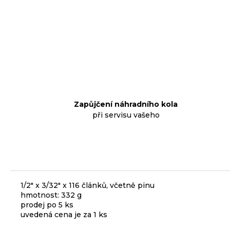
p
o
r
u
č
u
j
e
Zapůjčení náhradního kola
m
při servisu vašeho
e
KLIKY
MTB
XT
FCM8200
1/2" x 3/32" x 116 článků, včetně pinu
12X1,
hmotnost: 332 g
BEZ
prodej po 5 ks
PŘEVODNÍKU,
uvedená cena je za 1 ks
165
MM