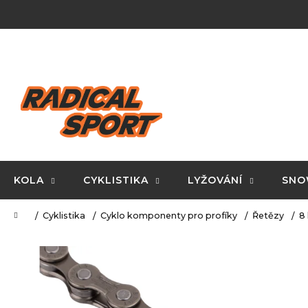
K
Přejít
na
o
obsah
Zpět
Zpět
š
do
do
í
C
obchodu
obchodu
k
o
p
o
t
ř
KOLA
CYKLISTIKA
LYŽOVÁNÍ
SNO
e
Domů
Cyklistika
Cyklo komponenty pro profíky
Řetězy
8
b
u
j
e
t