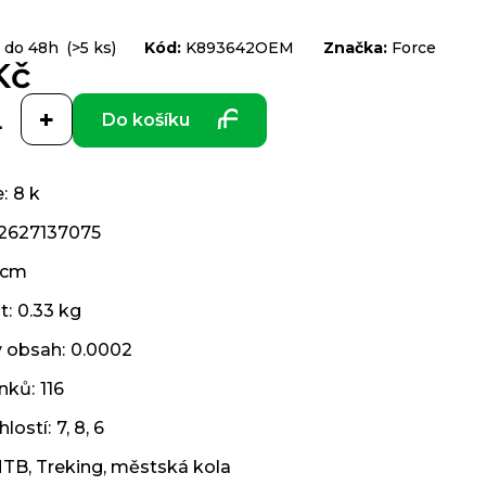
 do 48h
(>5 ks)
Kód:
K893642OEM
Značka:
Force
Kč
Do košíku
e
:
8 k
2627137075
 cm
t
:
0.33 kg
ý obsah
:
0.0002
ánků
:
116
hlostí
:
7, 8, 6
TB
,
Treking
,
městská kola