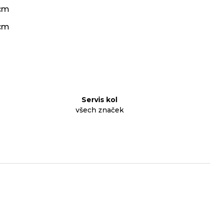
 cm
cm
Servis kol
všech značek