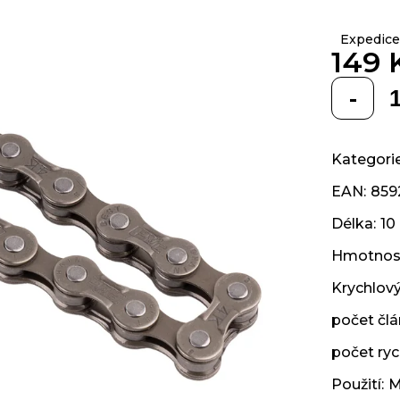
z 5
hvězdiček.
Expedice
149 
Měrná
cena:
Kategori
EAN
:
859
Délka
:
10
Hmotnos
Krychlov
počet čl
počet ryc
Použití
:
M