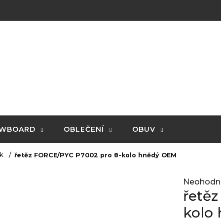
WBOARD
OBLEČENÍ
OBUV
 k
řetěz FORCE/PYC P7002 pro 8-kolo hnědý OEM
Průměrné
Neohodn
hodnocení
řetě
produktu
je
kolo
0,0