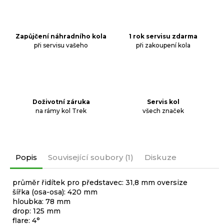
Zapůjčení náhradního kola
1 rok servisu zdarma
při servisu vašeho
při zakoupení kola
Doživotní záruka
Servis kol
na rámy kol Trek
všech značek
Popis
Související soubory (1)
Diskuze
průměr řidítek pro představec: 31,8 mm oversize
šířka (osa-osa): 420 mm
hloubka: 78 mm
drop: 125 mm
flare: 4°