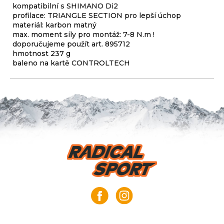
kompatibilní s SHIMANO Di2
profilace: TRIANGLE SECTION pro lepší úchop
materiál: karbon matný
max. moment síly pro montáž: 7-8 N.m !
doporučujeme použít art. 895712
hmotnost 237 g
baleno na kartě CONTROLTECH
Z
á
p
a
t
í