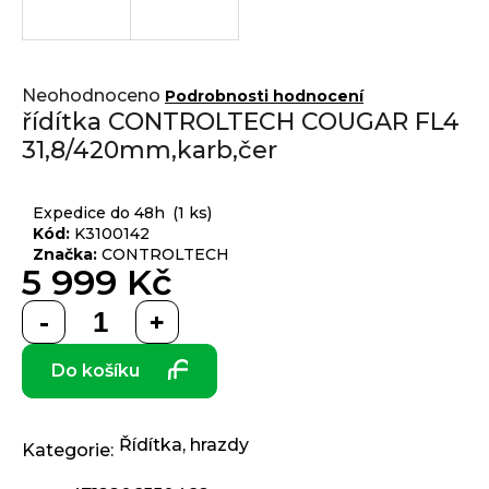
j
í
t
Přihlášení
Průměrné
?
Neohodnoceno
Podrobnosti hodnocení
hodnocení
řídítka CONTROLTECH COUGAR FL4
produktu
31,8/420mm,karb,čer
je
0,0
z 5
HLEDAT
Expedice do 48h
(1 ks)
hvězdiček.
Kód:
K3100142
Značka:
CONTROLTECH
5 999 Kč
D
Měrná
o
cena:
p
Do košíku
o
r
u
č
Řídítka, hrazdy
Kategorie
:
u