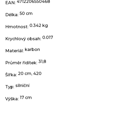
j
4712206550468
EAN
:
e
m
50 cm
Délka
:
e
0.342 kg
Hmotnost
:
PŘEVODNÍK
0.017
NA
Krychlový obsah
:
KLIKY
MTB
karbon
Materiál
:
DEORE
FCM6200
12K
31,8
Průměr řidítek
:
32
ZUBŮ
20 cm, 420
Šířka
:
1
199
Kč
silniční
Typ
:
17 cm
Výška
: