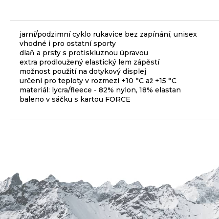
3
099
Kč
jarní/podzimní cyklo rukavice bez zapínání, unisex
vhodné i pro ostatní sporty
ODRÁŽEDLO
dlaň a prsty s protiskluznou úpravou
KELLYS
extra prodloužený elastický lem zápěstí
KIRU
12
možnost použití na dotykový displej
RACE
určení pro teploty v rozmezí +10 °C až +15 °C
PURPLE
materiál: lycra/fleece - 82% nylon, 18% elastan
baleno v sáčku s kartou FORCE
4
390
Kč
Původně:
4
990
Kč
PŘEVODNÍK
NA
KLIKY
MTB
DEORE
FCM6200
12K