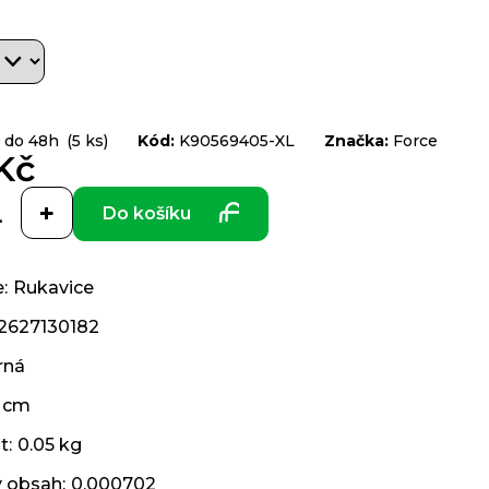
 do 48h
(5 ks)
Kód:
K90569405-XL
Značka:
Force
Kč
Do košíku
e
:
Rukavice
2627130182
rná
 cm
t
:
0.05 kg
ý obsah
:
0.000702