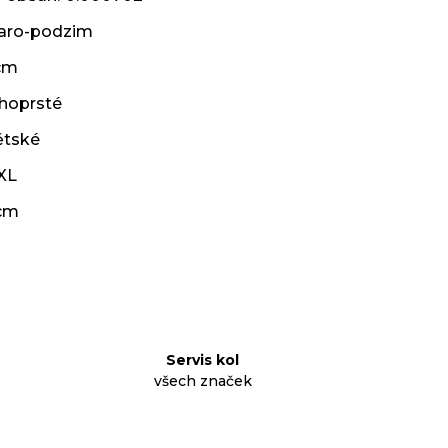
jaro-podzim
cm
hoprsté
ětské
XL
cm
Servis kol
všech značek