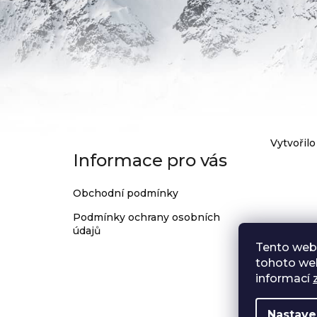
32
ZUBŮ
1
199
Kč
Z
Vytvořilo
Informace pro vás
á
p
Obchodní podmínky
a
Podmínky ochrany osobních
t
údajů
í
Tento web
tohoto web
informací
Nastave