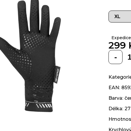
z 5
hvězdiček.
Expedice
299 
Měrná
cena:
Kategori
EAN
:
859
Barva
:
če
Délka
:
27
Hmotnos
Krychlov