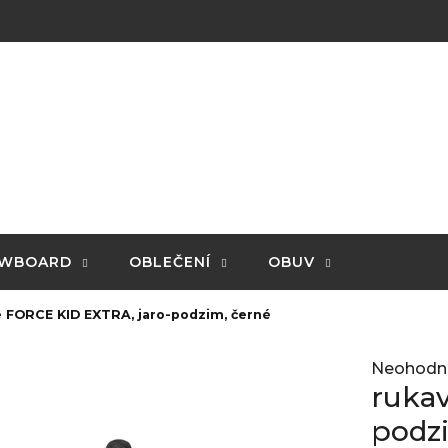
WBOARD
OBLEČENÍ
OBUV
e FORCE KID EXTRA, jaro-podzim, černé
Průměrné
Neohodn
hodnocení
rukav
produktu
je
podz
0,0