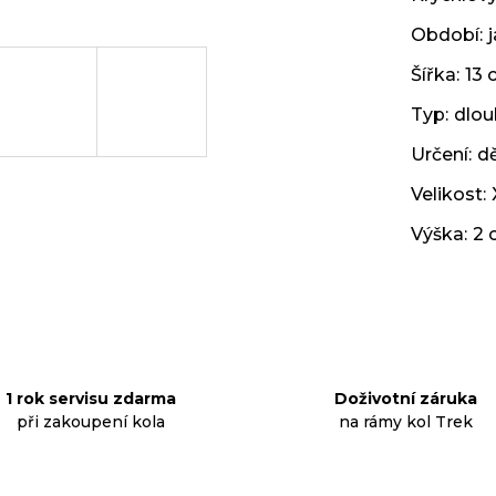
Období
:
Šířka
:
13 
Typ
:
dlou
Určení
:
d
Velikost
:
Výška
:
2 
1 rok servisu zdarma
Doživotní záruka
při zakoupení kola
na rámy kol Trek