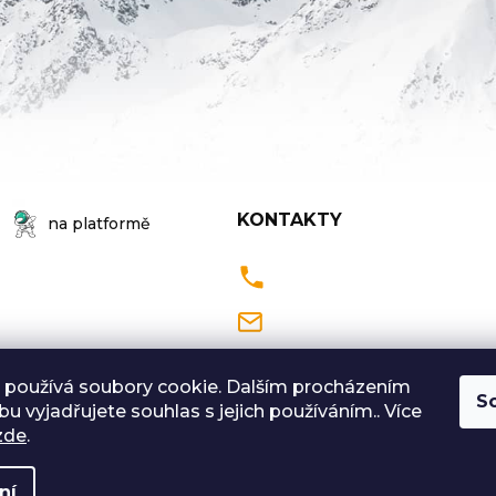
KONTAKTY
na platformě
Pondělí až Pátek
9:00 - 18:00 hodin
 používá soubory cookie. Dalším procházením
S
u vyjadřujete souhlas s jejich používáním.. Více
Sobota: 9:00-12:00
zde
.
ní