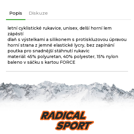
Popis
Diskuze
letní cyklistické rukavice, unisex, delší horní lem
zápěstí
dlaň s výstelkami a silikonem s protiskluzovou úpravou
horní strana z jemné elastické lycry, bez zapínání
poutka pro snadnější stáhnutí rukavic
materiál: 45% polyuretan, 40% polyester, 15% nylon
baleno v sáčku s kartou FORCE
Z
á
p