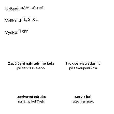
pánské-uni
Určení
:
L
,
S
,
XL
Velikost
:
1 cm
Výška
:
Zapůjčení náhradního kola
1 rok servisu zdarma
při servisu vašeho
při zakoupení kola
Doživotní záruka
Servis kol
na rámy kol Trek
všech značek