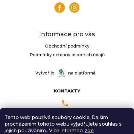
a
t
í
Informace pro vás
Obchodní podmínky
Podmínky ochrany osobních údajů
Vytvořilo
na platformě
KONTAKTY
Tento web používá soubory cookie. Dalším
Pondělí až Pátek
procházením tohoto webu vyjadřujete souhlas s
9:00 - 18:00 hodin
jejich používáním.. Více informací
zde
.