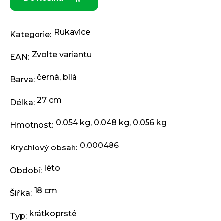
j
e
m
Rukavice
e
Kategorie
:
Zvolte variantu
EAN
:
PŘEVODNÍK
NA
černá
,
bílá
Barva
:
KLIKY
MTB
DEORE
27 cm
Délka
:
FCM6200
12K
0.054 kg, 0.048 kg, 0.056 kg
32
Hmotnost
:
ZUBŮ
1
0.000486
Krychlový obsah
:
199
Kč
léto
Období
:
18 cm
Šířka
:
krátkoprsté
Typ
: