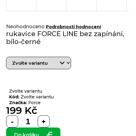
j
í
t
Přihlášení
Průměrné
?
Neohodnoceno
Podrobnosti hodnocení
hodnocení
rukavice FORCE LINE bez zapínání,
produktu
bílo-černé
je
0,0
z 5
HLEDAT
hvězdiček.
D
o
Zvolte variantu
p
Kód:
Zvolte variantu
Značka:
Force
o
199 Kč
r
u
Měrná
č
cena:
u
Do košíku