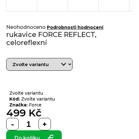
j
í
t
Přihlášení
Průměrné
?
Neohodnoceno
Podrobnosti hodnocení
hodnocení
rukavice FORCE REFLECT,
produktu
celoreflexní
je
0,0
z 5
HLEDAT
hvězdiček.
D
o
Zvolte variantu
p
Kód:
Zvolte variantu
Značka:
Force
o
499 Kč
r
u
Měrná
č
cena:
u
Do košíku