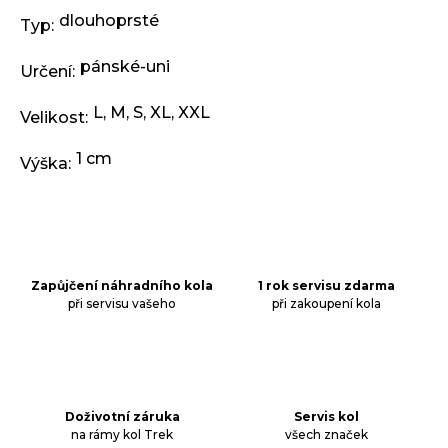
dlouhoprsté
Typ
:
pánské-uni
Určení
:
L
,
M
,
S
,
XL
,
XXL
Velikost
:
1 cm
Výška
:
Zapůjčení náhradního kola
1 rok servisu zdarma
při servisu vašeho
při zakoupení kola
Doživotní záruka
Servis kol
na rámy kol Trek
všech značek