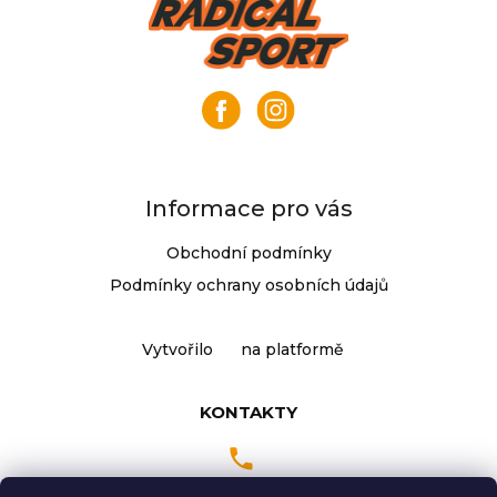
Z
á
p
a
t
í
Informace pro vás
Obchodní podmínky
Podmínky ochrany osobních údajů
Vytvořilo
na platformě
KONTAKTY