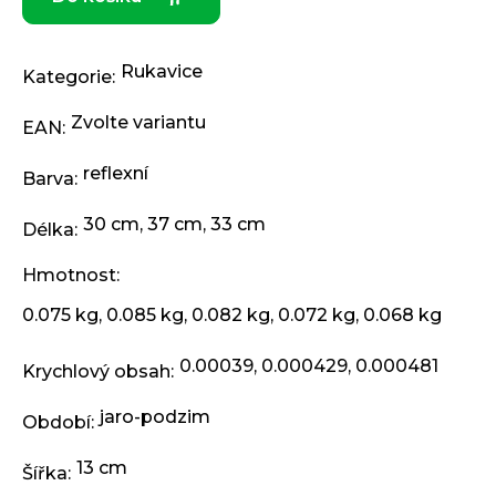
j
e
m
Rukavice
e
Kategorie
:
Zvolte variantu
EAN
:
KLIKY
MTB
reflexní
Barva
:
XT
FCM8200
12X1,
30 cm
,
37 cm
,
33 cm
Délka
:
BEZ
PŘEVODNÍKU,
Hmotnost
:
165
MM
0.075 kg, 0.085 kg, 0.082 kg, 0.072 kg, 0.068 kg
3
099
Kč
0.00039, 0.000429, 0.000481
Krychlový obsah
:
jaro-podzim
Období
:
13 cm
Šířka
: