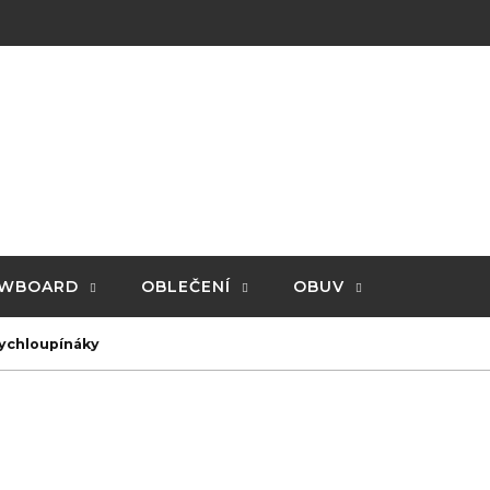
WBOARD
OBLEČENÍ
OBUV
ychloupínáky