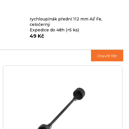
rychloupínák přední 112 mm Al/ Fe,
celočerný
Expedice do 48h
(>5 ks)
49 Kč
Ř
Otevřít filtr
a
z
e
n
í
p
r
o