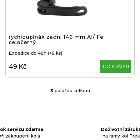
rychloupínák zadní 146 mm Al/ Fe,
celočerný
Expedice do 48h
(>5 ks)
49 Kč
DO KOŠÍKU
3
položek celkem
O
v
l
á
d
rok servisu zdarma
Doživotní záruk
a
při zakoupení kola
na rámy kol Trek