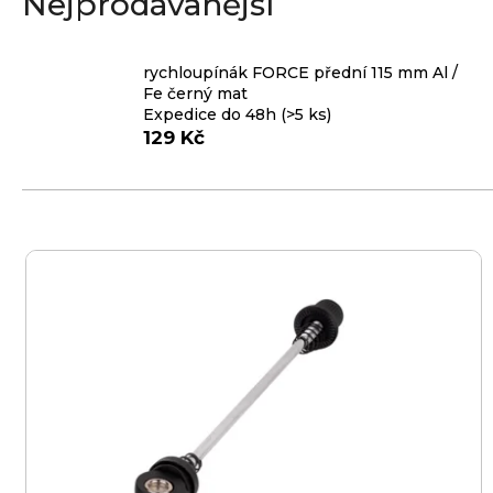
Nejprodávanější
e
n
rychloupínák FORCE přední 115 mm Al /
a
Fe černý mat
Expedice do 48h
(>5 ks)
j
129 Kč
í
t
?
V
ý
p
i
HLEDAT
s
p
r
D
o
o