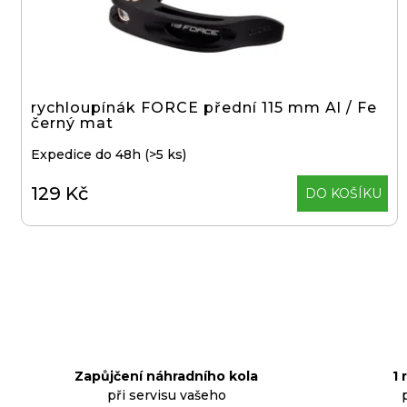
p
d
o
u
r
k
u
t
č
rychloupínák FORCE přední 115 mm Al / Fe
ů
černý mat
u
j
Expedice do 48h
(>5 ks)
e
129 Kč
DO KOŠÍKU
m
e
KLIKY
MTB
XT
FCM8200
12X1,
BEZ
PŘEVODNÍKU,
Zapůjčení náhradního kola
1 
165
při servisu vašeho
MM