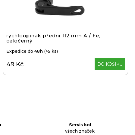
d
u
k
t
rychloupínák přední 112 mm Al/ Fe,
ů
celočerný
Expedice do 48h
(>5 ks)
49 Kč
DO KOŠÍKU
a
Servis kol
všech značek