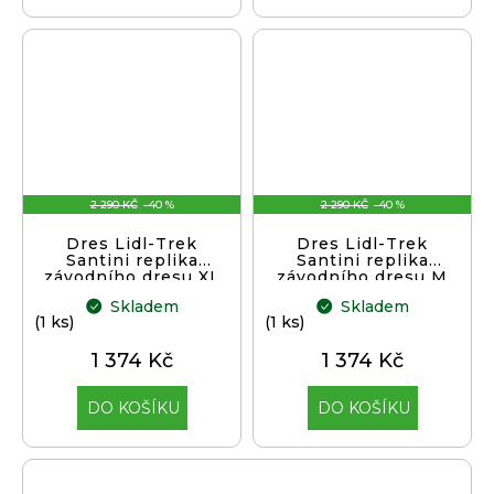
2 290 KČ
–40 %
2 290 KČ
–40 %
Dres Lidl-Trek
Dres Lidl-Trek
Santini replika
Santini replika
závodního dresu XL
závodního dresu M
2023
2023
Skladem
Skladem
(1 ks)
(1 ks)
1 374 Kč
1 374 Kč
DO KOŠÍKU
DO KOŠÍKU