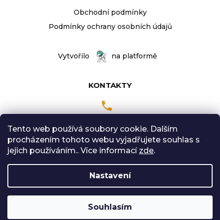
i
s
Obchodní podmínky
u
Podmínky ochrany osobních údajů
Vytvořilo
na platformě
KONTAKTY
Tento web používá soubory cookie. Dalším
Pondělí až Pátek
procházením tohoto webu vyjadřujete souhlas s
9:00 - 18:00 hodin
jejich používáním.. Více informací
zde
.
Sobota: 9:00-12:00
Nastavení
Vytvořil Shoptet
Souhlasím
Copyright 2026
Radical Sport
. Všechna práva
vyhrazena.