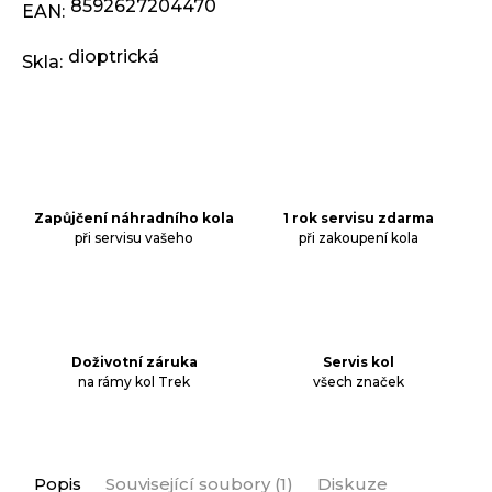
j
8592627204470
EAN
:
e
m
dioptrická
Skla
:
e
KLIKY
MTB
XT
FCM8200
12X1,
Zapůjčení náhradního kola
1 rok servisu zdarma
BEZ
při servisu vašeho
při zakoupení kola
PŘEVODNÍKU,
165
MM
3
099
Kč
Doživotní záruka
Servis kol
na rámy kol Trek
všech značek
Popis
Související soubory (1)
Diskuze