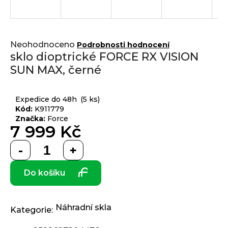
j
í
t
Přihlášení
Průměrné
?
Neohodnoceno
Podrobnosti hodnocení
hodnocení
sklo dioptrické FORCE RX VISION
produktu
SUN MAX, černé
je
0,0
z 5
HLEDAT
Expedice do 48h
(5 ks)
hvězdiček.
Kód:
K911779
Značka:
Force
7 999 Kč
D
Měrná
o
cena:
p
Do košíku
o
r
u
č
Náhradní skla
Kategorie
:
u