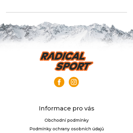
Z
á
p
a
t
í
Informace pro vás
Obchodní podmínky
Podmínky ochrany osobních údajů