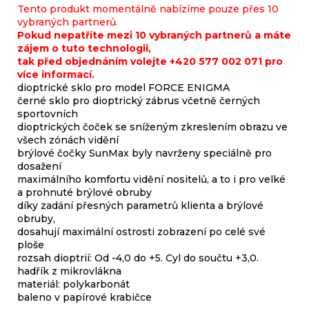
Tento produkt momentálně nabízíme pouze přes 10
vybraných partnerů.
Pokud nepatříte mezi 10 vybraných partnerů a máte
zájem o tuto technologii,
tak před objednáním volejte +420 577 002 071 pro
více informací.
dioptrické sklo pro model FORCE ENIGMA
černé sklo pro dioptrický zábrus včetně černých
sportovních
dioptrických čoček se sníženým zkreslením obrazu ve
všech zónách vidění
brýlové čočky SunMax byly navrženy speciálně pro
dosažení
maximálního komfortu vidění nositelů, a to i pro velké
a prohnuté brýlové obruby
díky zadání přesných parametrů klienta a brýlové
obruby,
dosahují maximální ostrosti zobrazení po celé své
ploše
rozsah dioptrií: Od -4,0 do +5. Cyl do součtu +3,0.
hadřík z mikrovlákna
materiál: polykarbonát
baleno v papírové krabičce