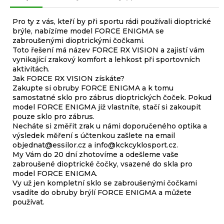
Pro ty z vás, kteří by při sportu rádi používali dioptrické
brýle, nabízíme model FORCE ENIGMA se
zabroušenými dioptrickými čočkami.
Toto řešení má název FORCE RX VISION a zajistí vám
vynikající zrakový komfort a lehkost při sportovních
aktivitách.
Jak FORCE RX VISION získáte?
Zakupte si obruby FORCE ENIGMA a k tomu
samostatné sklo pro zábrus dioptrických čoček. Pokud
model FORCE ENIGMA již vlastníte, stačí si zakoupit
pouze sklo pro zábrus.
Necháte si změřit zrak u námi doporučeného optika a
výsledek měření s účtenkou zašlete na email
objednat@essilor.cz
a
info@kckcyklosport.cz
.
My Vám do 20 dní zhotovíme a odešleme vaše
zabroušené dioptrické čočky, vsazené do skla pro
model FORCE ENIGMA.
Vy už jen kompletní sklo se zabroušenými čočkami
vsadíte do obruby brýlí FORCE ENIGMA a můžete
používat.