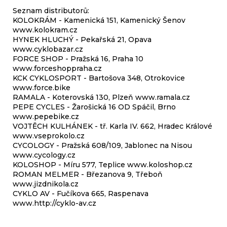
Seznam distributorů:
KOLOKRÁM - Kamenická 151, Kamenický Šenov
www.kolokram.cz
HYNEK HLUCHÝ - Pekařská 21, Opava
www.cyklobazar.cz
FORCE SHOP - Pražská 16, Praha 10
www.forceshoppraha.cz
KCK CYKLOSPORT - Bartošova 348, Otrokovice
www.force.bike
RAMALA - Koterovská 130, Plzeň
www.ramala.cz
PEPE CYCLES - Žarošická 16 OD Spáčil, Brno
www.pepebike.cz
VOJTĚCH KULHÁNEK - tř. Karla IV. 662, Hradec Králové
www.vseprokolo.cz
CYCOLOGY - Pražská 608/109, Jablonec na Nisou
www.cycology.cz
KOLOSHOP - Míru 577, Teplice
www.koloshop.cz
ROMAN MELMER - Březanova 9, Třeboň
www.jizdnikola.cz
CYKLO AV - Fučíkova 665, Raspenava
www.http://cyklo-av.cz