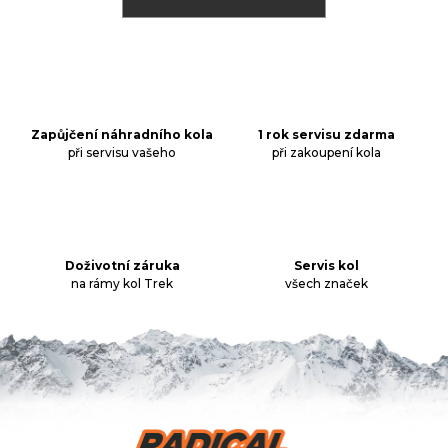
j
í
t
Přihlášení
?
Zapůjčení náhradního kola
1 rok servisu zdarma
při servisu vašeho
při zakoupení kola
HLEDAT
Doživotní záruka
Servis kol
D
na rámy kol Trek
všech značek
o
p
o
r
u
č
u
Z