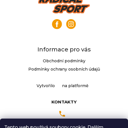
j
á
e
p
m
a
e
t
í
KLIKY
MTB
XT
Informace pro vás
FCM8200
12X1,
Obchodní podmínky
BEZ
PŘEVODNÍKU,
Podmínky ochrany osobních údajů
165
MM
3
Vytvořilo
na platformě
099
Kč
KONTAKTY
Tento web používá soubory cookie. Dalším