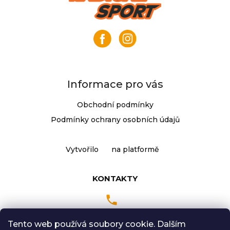
á
p
a
t
í
Informace pro vás
Obchodní podmínky
Podmínky ochrany osobních údajů
Vytvořilo
na platformě
KONTAKTY
Tento web používá soubory cookie. Dalším