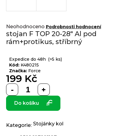
j
í
t
Přihlášení
Průměrné
?
Neohodnoceno
Podrobnosti hodnocení
hodnocení
stojan F TOP 20-28" Al pod
produktu
rám+protikus, stříbrný
je
0,0
z 5
HLEDAT
Expedice do 48h
(>5 ks)
hvězdiček.
Kód:
K480215
Značka:
Force
199 Kč
D
Měrná
o
cena:
p
Do košíku
o
r
u
č
Stojánky kol
Kategorie
:
u