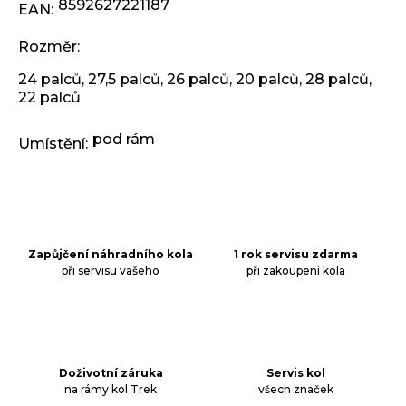
j
8592627221187
EAN
:
e
m
Rozměr
:
e
24 palců
,
27,5 palců
,
26 palců
,
20 palců
,
28 palců
,
22 palců
RUKOJETI
KLS
pod rám
Umístění
:
KIDDO
II,
PINK
97,90
Kč
Zapůjčení náhradního kola
1 rok servisu zdarma
při servisu vašeho
při zakoupení kola
Doživotní záruka
Servis kol
na rámy kol Trek
všech značek