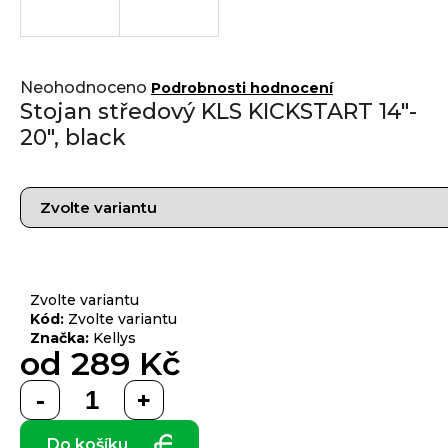
j
í
t
Přihlášení
Průměrné
?
Neohodnoceno
Podrobnosti hodnocení
hodnocení
Stojan středový KLS KICKSTART 14"-
produktu
20", black
je
0,0
z 5
HLEDAT
hvězdiček.
D
o
Zvolte variantu
p
Kód:
Zvolte variantu
Značka:
Kellys
o
od
289 Kč
r
u
Měrná
č
cena:
u
Do košíku