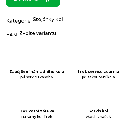
j
e
m
Stojánky kol
e
Kategorie
:
Zvolte variantu
EAN
:
ODRÁŽEDLO
KELLYS
KIRU
12
RACE
PURPLE
Zapůjčení náhradního kola
1 rok servisu zdarma
4
při servisu vašeho
při zakoupení kola
390
Kč
Původně:
4
990
Kč
Doživotní záruka
Servis kol
na rámy kol Trek
všech značek