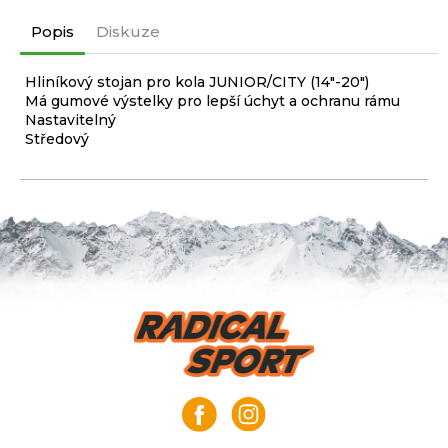
Popis
Diskuze
Hliníkový stojan pro kola JUNIOR/CITY (14"-20")
Má gumové výstelky pro lepší úchyt a ochranu rámu
Nastavitelný
Středový
Z
á
p
a
t
í