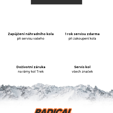
j
í
t
Přihlášení
?
Zapůjčení náhradního kola
1 rok servisu zdarma
při servisu vašeho
při zakoupení kola
HLEDAT
Doživotní záruka
Servis kol
D
na rámy kol Trek
všech značek
o
p
o
r
u
č
u
Z