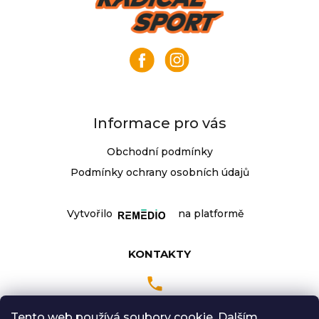
j
á
e
p
m
a
e
t
í
KLIKY
MTB
XT
Informace pro vás
FCM8200
12X1,
Obchodní podmínky
BEZ
PŘEVODNÍKU,
Podmínky ochrany osobních údajů
165
MM
3
Vytvořilo
na platformě
099
Kč
KONTAKTY
Tento web používá soubory cookie. Dalším