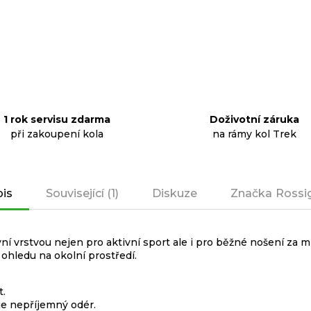
1 rok servisu zdarma
Doživotní záruka
při zakoupení kola
na rámy kol Trek
is
Související (1)
Diskuze
Značka
Rossi
í vrstvou nejen pro aktivní sport ale i pro běžné nošení za 
ohledu na okolní prostředí.
t.
uje nepříjemný odér.