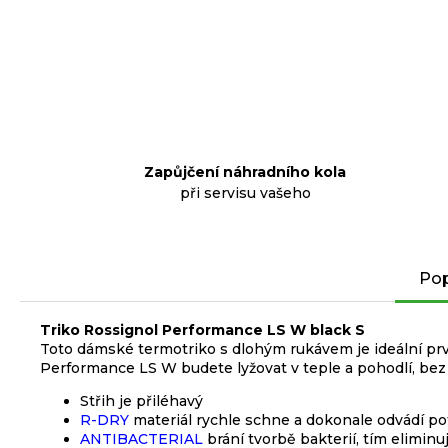
p
o
r
u
č
u
j
Zapůjčení náhradního kola
e
při servisu vašeho
m
e
Pop
KLIKY
MTB
Triko Rossignol Performance LS W black S
XT
Toto dámské termotriko s dlohým rukávem je ideální prvn
FCM8200
Performance LS W budete lyžovat v teple a pohodlí, bez 
12X1,
BEZ
Střih je přiléhavý
PŘEVODNÍKU,
R-DRY
materiál rychle schne a dokonale odvádí po
165
ANTIBACTERIAL
brání tvorbě bakterií, tím elimin
MM