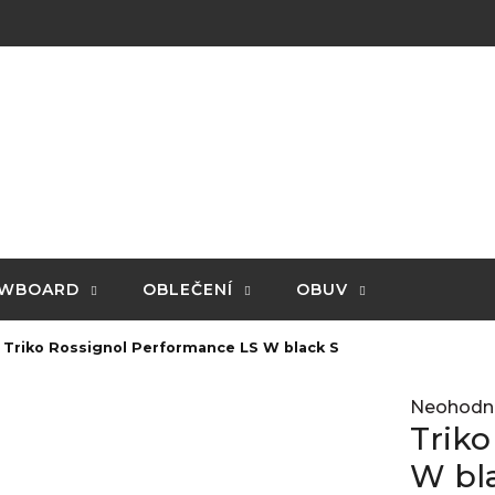
WBOARD
OBLEČENÍ
OBUV
Triko Rossignol Performance LS W black S
Průměrné
Neohodn
hodnocení
Triko
produktu
je
W bl
0,0