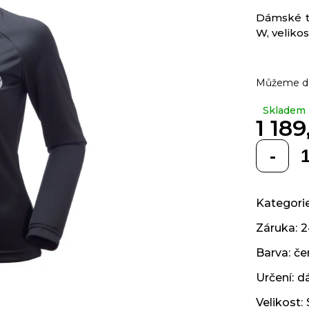
z 5
Dámské t
hvězdiček.
W, velikos
Můžeme do
Skladem
1 189
Měrná
cena:
Kategori
Záruka
:
Barva
:
če
Určení
:
d
Velikost
: