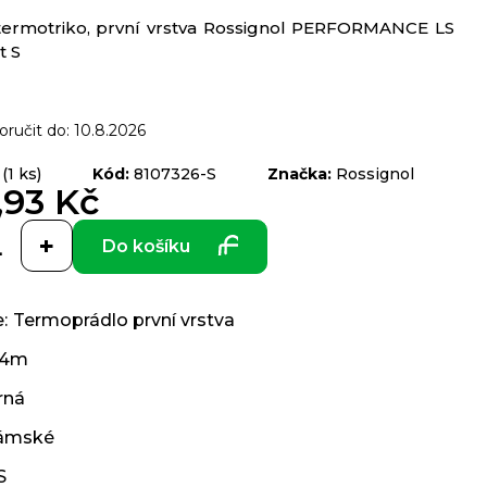
ermotriko, první vrstva Rossignol PERFORMANCE LS
t S
ručit do:
10.8.2026
(1 ks)
Kód:
8107326-S
Značka:
Rossignol
,93 Kč
Do košíku
e
:
Termoprádlo první vrstva
24m
rná
ámské
S