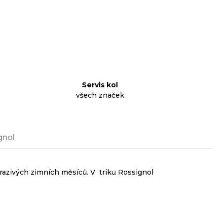
Servis kol
všech značek
gnol
mrazivých zimních měsíců. V triku Rossignol