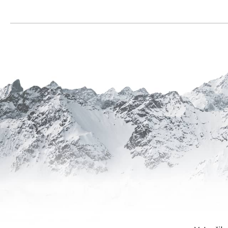
3
099
Kč
ODRÁŽEDLO
KELLYS
KIRU
12
RACE
PURPLE
4
390
Kč
Původně:
4
990
Kč
PLÁŠŤ
EXTEND
27,5
X
2,35
ČERNÝ