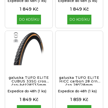
Expedice do 48h
(1 ks)
Expedice do 48h
(5 ks)
j
t
1 849 Kč
1 849 Kč
í
ů
t
Přihlášení
DO KOŠÍKU
DO KOŠÍKU
?
HLEDAT
D
o
p
galuska TUFO ELITE
galuska TUFO ELITE
CUBUS 33SG cros
HiCC carbon 28 črn-
o
črn-béž28"/33mm
črn 28"/28mm
r
Expedice do 48h
(1 ks)
Expedice do 48h
(1 ks)
u
č
1 849 Kč
1 859 Kč
u