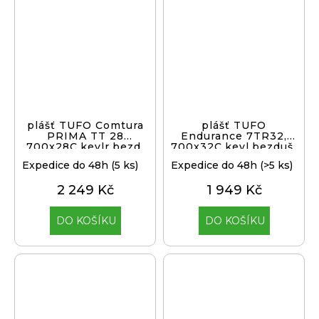
plášť TUFO Comtura
plášť TUFO
PRIMA TT 28
Endurance 7TR32,
700x28C,kevlr,bezd.
700x32C,kevl,bezduš.,b
Expedice do 48h
(5 ks)
Expedice do 48h
(>5 ks)
2 249 Kč
1 949 Kč
DO KOŠÍKU
DO KOŠÍKU