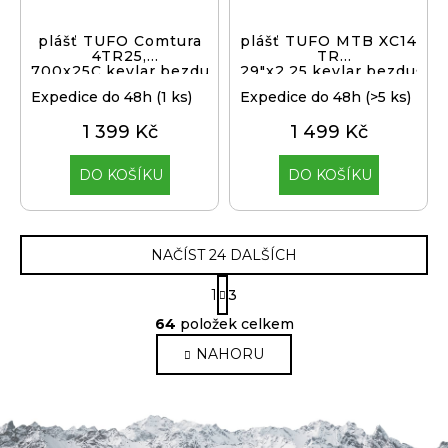
plášť TUFO Comtura
plášť TUFO MTB XC14
4TR25,
TR
700x25C,kevlar,bezduš.,b
29"x2,25,kevlar,bezduš.bé
Expedice do 48h
(1 ks)
Expedice do 48h
(>5 ks)
1 399 Kč
1 499 Kč
DO KOŠÍKU
DO KOŠÍKU
NAČÍST 24 DALŠÍCH
S
1
3
t
O
r
64
položek celkem
v
á
NAHORU
n
l
k
á
o
d
v
a
á
c
n