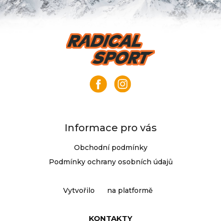
í
í
p
r
Z
v
á
k
p
y
a
v
t
ý
í
p
i
s
Informace pro vás
u
Obchodní podmínky
Podmínky ochrany osobních údajů
Vytvořilo
na platformě
KONTAKTY