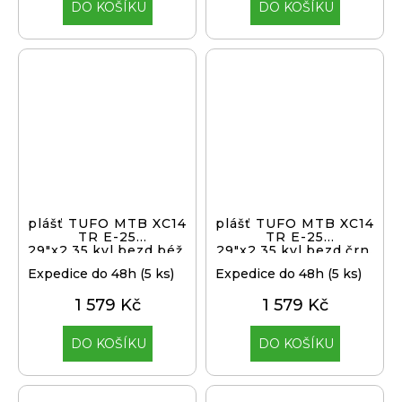
j
DO KOŠÍKU
DO KOŠÍKU
e
m
e
PŘEVODNÍK
NA
KLIKY
MTB
DEORE
FCM6200
12K
32
plášť TUFO MTB XC14
plášť TUFO MTB XC14
TR E-25
TR E-25
ZUBŮ
29"x2,35,kvl,bezd.béž.
29"x2,35,kvl,bezd.črn.
1
Expedice do 48h
(5 ks)
Expedice do 48h
(5 ks)
199
Kč
1 579 Kč
1 579 Kč
DO KOŠÍKU
DO KOŠÍKU