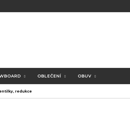
WBOARD
OBLEČENÍ
OBUV
entilky, redukce