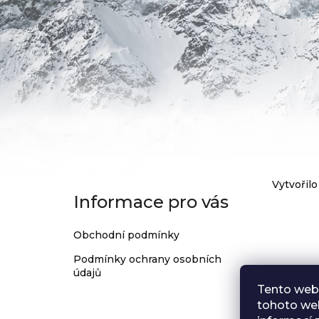
32
ZUBŮ
1
199
Kč
Z
Vytvořilo
Informace pro vás
á
p
Obchodní podmínky
a
Podmínky ochrany osobních
t
údajů
í
Tento web
tohoto web