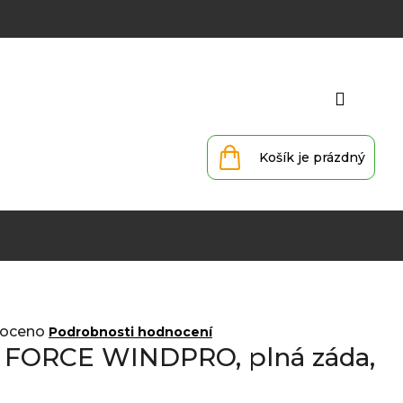
Přihlá
Nákupní
košík
oceno
Podrobnosti hodnocení
a FORCE WINDPRO, plná záda,