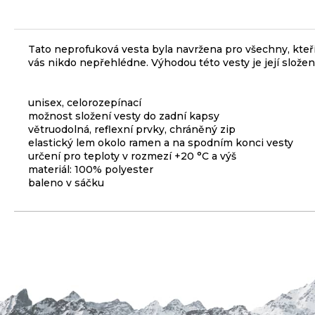
3
099
Kč
Tato neprofuková vesta byla navržena pro všechny, kteří 
vás nikdo nepřehlédne. Výhodou této vesty je její složen
ODRÁŽEDLO
KELLYS
KIRU
12
unisex, celorozepínací
RACE
možnost složení vesty do zadní kapsy
PURPLE
větruodolná, reflexní prvky, chráněný zip
elastický lem okolo ramen a na spodním konci vesty
4
určení pro teploty v rozmezí +20 °C a výš
390
Kč
materiál: 100% polyester
Původně:
baleno v sáčku
4
990
Kč
PŘEVODNÍK
NA
KLIKY
MTB
DEORE
FCM6200
12K