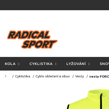
K
Přejít
na
o
obsah
Zpět
Zpět
š
do
do
í
C
obchodu
obchodu
k
o
p
o
t
ř
KOLA
CYKLISTIKA
LYŽOVÁNÍ
SNO
e
Domů
Cyklistika
Cyklo oblečení a obuv
Vesty
vesta FORC
b
u
j
e
t