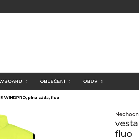
WBOARD
OBLEČENÍ
OBUV
E WINDPRO, plná záda, fluo
Průměrné
Neohodn
hodnocení
vest
produktu
je
fluo
0,0