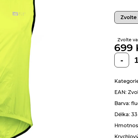
z 5
hvězdiček.
Zvolte va
699 
Měrná
cena:
Kategori
EAN
:
Zvol
Barva
:
fl
Délka
:
33
Hmotnos
Krychlov