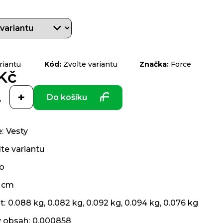
riantu
Kód:
Zvolte variantu
Značka:
Force
Kč
Do košíku
e
:
Vesty
te variantu
uo
 cm
t
:
0.088 kg, 0.082 kg, 0.092 kg, 0.094 kg, 0.076 kg
ý obsah
:
0.000858