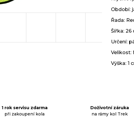
Období
:
Řada
:
Red
Šířka
:
26
Určení
:
p
Velikost
:
Výška
:
1 
1 rok servisu zdarma
Doživotní záruka
při zakoupení kola
na rámy kol Trek