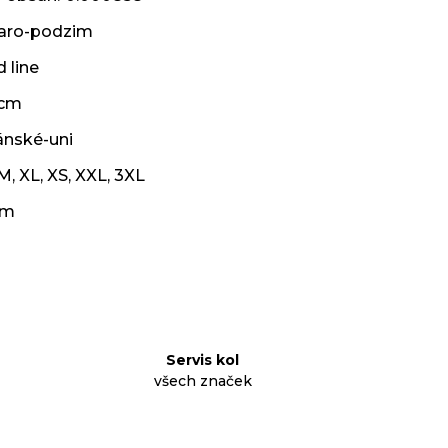
jaro-podzim
 line
 cm
ánské-uni
M
,
XL
,
XS
,
XXL
,
3XL
cm
Servis kol
všech značek