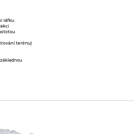
í ráfku
rakci
ustotou
írování terénu)
 základnou