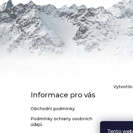
199
Kč
Z
Vytvořilo
Informace pro vás
á
p
Obchodní podmínky
a
Podmínky ochrany osobních
t
údajů
í
Tento web