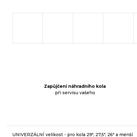
p
o
r
u
č
u
j
e
m
e
Zapůjčení náhradního kola
při servisu vašeho
KLIKY
MTB
XT
FCM8200
12X1,
BEZ
PŘEVODNÍKU,
165
UNIVERZÁLNÍ velikost - pro kola 29", 27,5", 26" a menší
MM