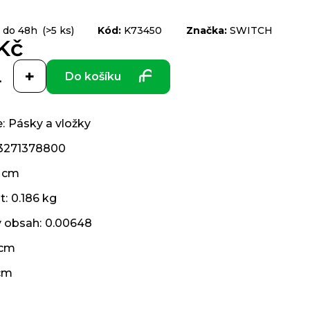
 do 48h
(>5 ks)
Kód:
K73450
Značka:
SWITCH
Kč
Do košíku
e
:
Pásky a vložky
3271378800
 cm
t
:
0.186 kg
ý obsah
:
0.00648
 cm
cm