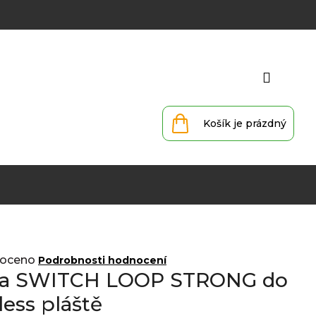
Přihlá
Nákupní
košík
oceno
Podrobnosti hodnocení
ka SWITCH LOOP STRONG do
ess pláště