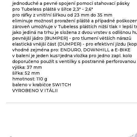
jednoduché a pevné spojení pomocí stahovací pásky
3
pro Tubeless pláště v šířce 2,3" - 2,6"
099
pro ráfky z vnitřní šířkou od 23 mm do 35 mm
Kč
eliminuje možnost proražení pláště a případné poškozen
zároveň umožňuje v Tubeless pláštích nižší tlak = lepší t
ODRÁŽEDLO
jako jediná na trhu je složena z dvou vrstev s odlišnou h
KELLYS
pevnější jádro (BUMPER) - pro tlumení větších nárazů
KIRU
elastická vnější část (DUMPER) - pro efektivní jízdu (kop
12
vhodné zejména pro: ENDURO, DOWNHILL a E-BIKE
RACE
PURPLE
v balení je jeden kus=jedna vložka pro jedno zapl. kolo
doporučeno použít s ventilky s postranně perforovanou
4
výška: 37 mm
390
šířka: 52 mm
Kč
hmotnost: 110 g
Původně:
4
baleno v krabičce SWITCH
990
VYROBENO V ITÁLII
Kč
PLÁŠŤ
EXTEND
27,5
X
2,35
ČERNÝ