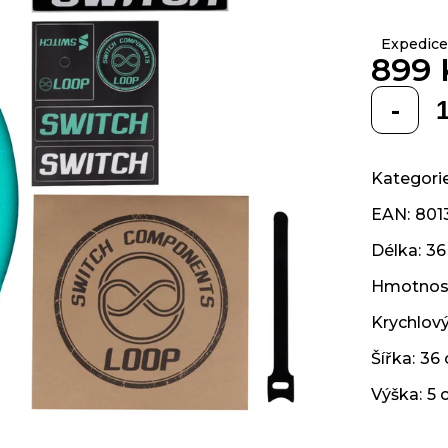
z 5
hvězdiček.
Expedice
899 
Měrná
cena:
Kategori
EAN
:
801
Délka
:
36
Hmotnos
Krychlov
Šířka
:
36
Výška
:
5 