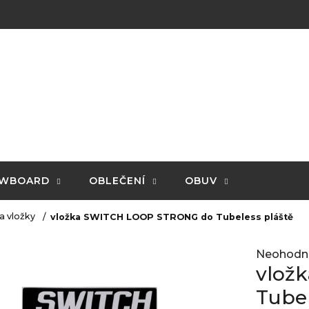
WBOARD
OBLEČENÍ
OBUV
a vložky
vložka SWITCH LOOP STRONG do Tubeless pláště
Průměrné
Neohodn
hodnocení
vlož
produktu
je
Tubel
0,0