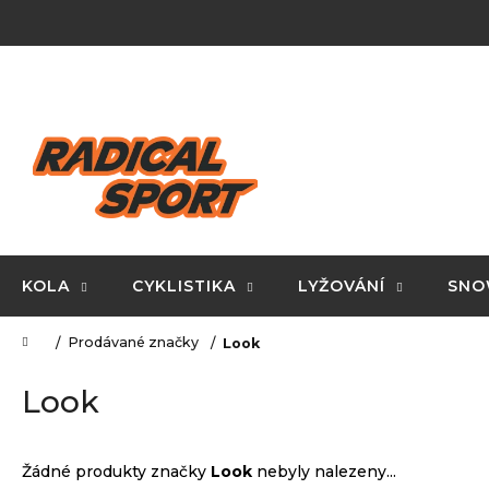
K
Přejít
na
o
obsah
Zpět
Zpět
š
do
do
í
C
obchodu
obchodu
k
o
p
o
t
ř
KOLA
CYKLISTIKA
LYŽOVÁNÍ
SNO
e
Domů
Prodávané značky
Look
b
u
Look
j
e
Žádné produkty značky
Look
nebyly nalezeny...
t