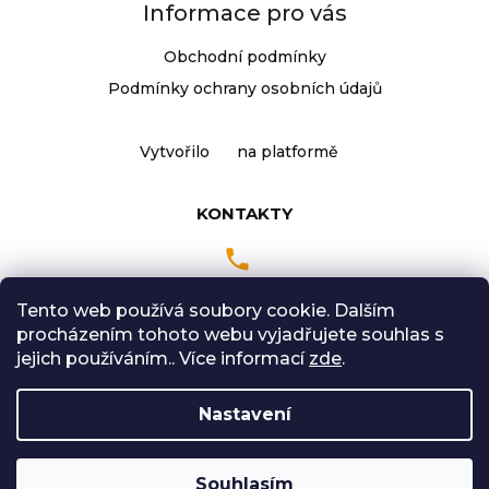
Informace pro vás
j
í
Obchodní podmínky
t
Přihlášení
Podmínky ochrany osobních údajů
?
Vytvořilo
na platformě
HLEDAT
KONTAKTY
D
Tento web používá soubory cookie. Dalším
o
Pondělí až Pátek
procházením tohoto webu vyjadřujete souhlas s
p
9:00 - 18:00 hodin
jejich používáním.. Více informací
zde
.
o
Sobota: 9:00-12:00
r
Nastavení
u
č
Vytvořil Shoptet
u
Souhlasím
Copyright 2026
Radical Sport
. Všechna práva