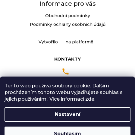
Informace pro vás
j
í
Obchodní podmínky
t
Přihlášení
Podmínky ochrany osobních údajů
?
Vytvořilo
na platformě
HLEDAT
KONTAKTY
D
Tento web používá soubory cookie. Dalším
o
Pondělí až Pátek
procházením tohoto webu vyjadřujete souhlas s
p
9:00 - 18:00 hodin
jejich používáním.. Více informací
zde
.
o
Sobota: 9:00-12:00
r
Nastavení
u
č
Vytvořil Shoptet
u
Souhlasím
Copyright 2026
Radical Sport
. Všechna práva