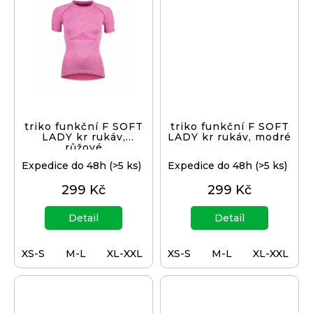
triko funkční F SOFT
triko funkční F SOFT
LADY kr rukáv,
LADY kr rukáv, modré
růžové
Expedice do 48h
(>5 ks)
Expedice do 48h
(>5 ks)
299 Kč
299 Kč
Detail
Detail
XS-S
M-L
XL-XXL
XS-S
M-L
XL-XXL