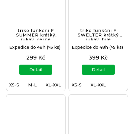
triko funkční F
triko funkční F
SUMMER krátký
SWELTER krátký
rukáv, černé
rukáv, bílé
Expedice do 48h
(>5 ks)
Expedice do 48h
(>5 ks)
299 Kč
399 Kč
Detail
Detail
XS-S
M-L
XL-XXL
XS-S
XL-XXL