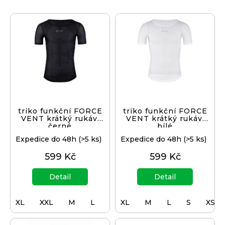
V
ý
p
i
s
p
r
o
d
triko funkční FORCE
triko funkční FORCE
VENT krátký rukáv,
VENT krátký rukáv,
u
černé
bílé
k
Expedice do 48h
(>5 ks)
Expedice do 48h
(>5 ks)
t
599 Kč
599 Kč
ů
Detail
Detail
XL
XXL
M
L
S
XL
XS
M
L
S
XS