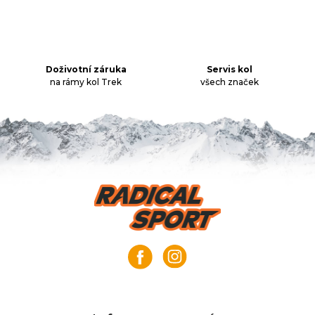
í
p
r
v
k
Doživotní záruka
Servis kol
na rámy kol Trek
všech značek
y
v
ý
p
i
s
u
Z
á
p
a
t
í