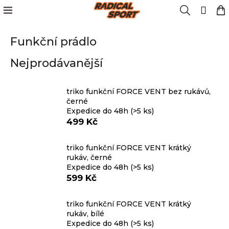
K
Přejít
Menu
Hledat
N
Přih
na
o
obsah
Zpět
Zpět
k
š
Funkční prádlo
í
Kola
k
C
Nejprodávanější
o
Cyklistika
p
o
triko funkční FORCE VENT bez rukávů,
Lyžování
černé
t
Expedice do 48h
(>5 ks)
ř
499 Kč
e
Snowboard
b
triko funkční FORCE VENT krátký
u
rukáv, černé
Oblečení
j
Expedice do 48h
(>5 ks)
e
599 Kč
t
Obuv
e
triko funkční FORCE VENT krátký
n
rukáv, bílé
Značky
Expedice do 48h
(>5 ks)
a