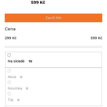
599 Kč
j
í
t
Přihlášení
Zavřít filtr
?
Cena
299
Kč
599
Kč
HLEDAT
Na skladě
10
D
o
p
Akce
0
o
r
Novinka
0
u
č
Tip
0
u