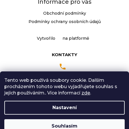
Informace pro vás
Obchodní podmínky
Podmínky ochrany osobních údajů
Vytvořilo
na platformě
KONTAKTY
Tento web používá soubory cookie. Dalším
Pondělí až Pátek
procházením tohoto webu vyjadřujete souhlas s
9:00 - 18:00 hodin
jejich používáním.. Více informací
zde
.
Sobota: 9:00-12:00
Nastavení
Vytvořil Shoptet
Souhlasím
Copyright 2026
Radical Sport
. Všechna práva