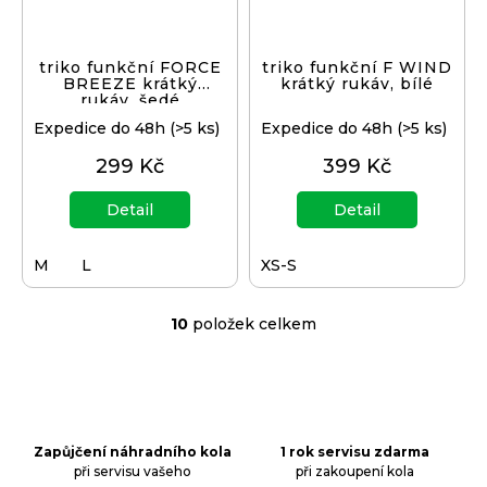
triko funkční FORCE
triko funkční F WIND
BREEZE krátký
krátký rukáv, bílé
rukáv, šedé
Expedice do 48h
(>5 ks)
Expedice do 48h
(>5 ks)
299 Kč
399 Kč
Detail
Detail
M
L
XS-S
10
položek celkem
O
v
l
á
d
a
Zapůjčení náhradního kola
1 rok servisu zdarma
při servisu vašeho
při zakoupení kola
c