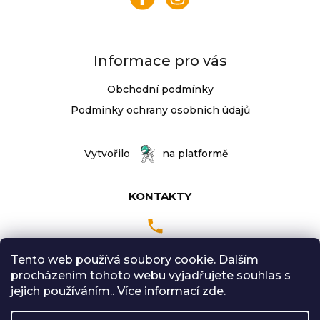
t
í
Informace pro vás
Obchodní podmínky
Podmínky ochrany osobních údajů
Vytvořilo
na platformě
KONTAKTY
Tento web používá soubory cookie. Dalším
Pondělí až Pátek
procházením tohoto webu vyjadřujete souhlas s
9:00 - 18:00 hodin
jejich používáním.. Více informací
zde
.
Sobota: 9:00-12:00