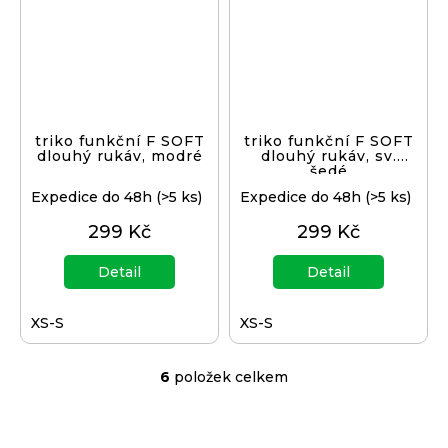
triko funkční F SOFT
triko funkční F SOFT
dlouhý rukáv, modré
dlouhý rukáv, sv.
šedé
Expedice do 48h
(>5 ks)
Expedice do 48h
(>5 ks)
299 Kč
299 Kč
Detail
Detail
XS-S
XS-S
6
položek celkem
O
v
l