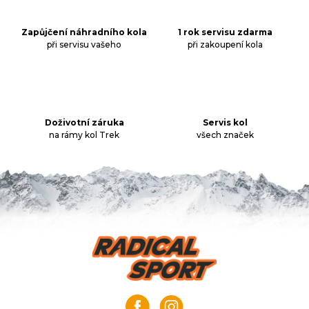
á
d
a
Zapůjčení náhradního kola
1 rok servisu zdarma
při servisu vašeho
při zakoupení kola
c
í
p
r
v
k
Doživotní záruka
Servis kol
na rámy kol Trek
všech značek
y
v
ý
p
i
s
u
Z
á
p
a