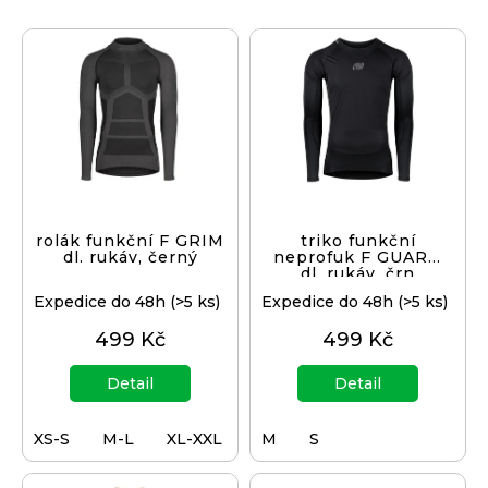
V
ý
p
i
s
p
r
o
d
rolák funkční F GRIM
triko funkční
dl. rukáv, černý
neprofuk F GUARD
u
dl. rukáv, črn
k
Expedice do 48h
(>5 ks)
Expedice do 48h
(>5 ks)
t
499 Kč
499 Kč
ů
Detail
Detail
XS-S
M-L
XL-XXL
XXXS-XXS
M
S