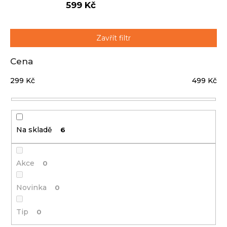
599 Kč
j
í
t
Přihlášení
Zavřít filtr
?
Cena
299
Kč
499
Kč
HLEDAT
Na skladě
6
D
o
p
Akce
0
o
r
Novinka
0
u
č
Tip
0
u