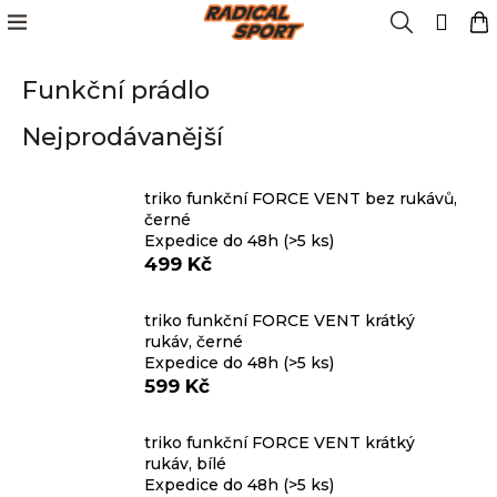
K
Přejít
Menu
Hledat
N
Přih
na
o
obsah
Zpět
Zpět
k
š
Funkční prádlo
í
Kola
k
C
Nejprodávanější
o
Cyklistika
p
o
triko funkční FORCE VENT bez rukávů,
Lyžování
černé
t
Expedice do 48h
(>5 ks)
ř
499 Kč
e
Snowboard
b
triko funkční FORCE VENT krátký
u
rukáv, černé
Oblečení
j
Expedice do 48h
(>5 ks)
e
599 Kč
t
Obuv
e
triko funkční FORCE VENT krátký
n
rukáv, bílé
Značky
Expedice do 48h
(>5 ks)
a