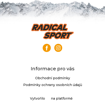
Z
á
p
a
t
í
Informace pro vás
Obchodní podmínky
Podmínky ochrany osobních údajů
Vytvořilo
na platformě