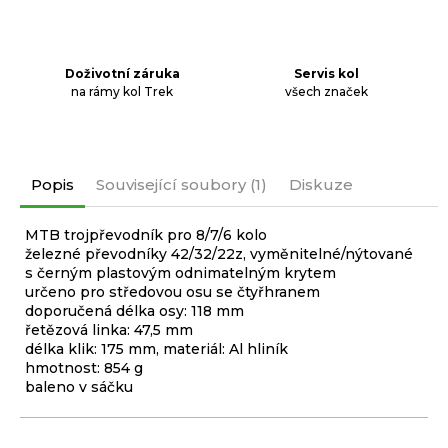
Doživotní záruka
Servis kol
na rámy kol Trek
všech značek
Popis
Související soubory (1)
Diskuze
MTB trojpřevodník pro 8/7/6 kolo
železné převodníky 42/32/22z, vyměnitelné/nýtované
s černým plastovým odnimatelným krytem
určeno pro středovou osu se čtyřhranem
doporučená délka osy: 118 mm
řetězová linka: 47,5 mm
délka klik: 175 mm, materiál: Al hliník
hmotnost: 854 g
baleno v sáčku