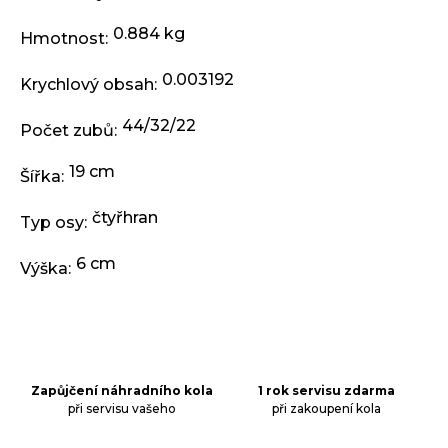
j
e
0.884 kg
Hmotnost
:
m
e
0.003192
Krychlový obsah
:
44/32/22
ODRÁŽEDLO
Počet zubů
:
KELLYS
KIRU
19 cm
Šířka
:
12
RACE
PURPLE
čtyřhran
Typ osy
:
4
390
6 cm
Výška
:
Kč
Původně:
4
990
Kč
Zapůjčení náhradního kola
1 rok servisu zdarma
při servisu vašeho
při zakoupení kola