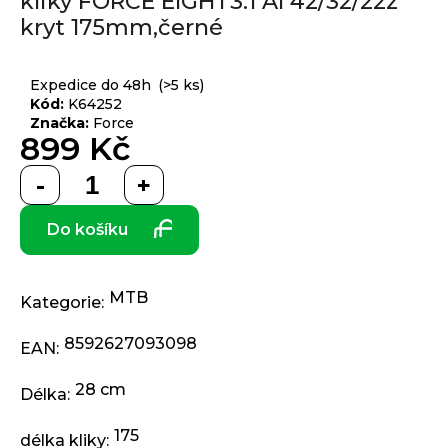
kliky FORCE EIGHT3.1 Al 42/32/22z
produktu
j
kryt 175mm,černé
je
í
0,0
t
Přihlášení
z 5
Expedice do 48h
(>5 ks)
?
hvězdiček.
Kód:
K64252
Značka:
Force
899 Kč
Měrná
HLEDAT
cena:
Do košíku
D
o
MTB
Kategorie
:
p
o
8592627093098
EAN
:
r
u
28 cm
Délka
:
č
u
175
délka kliky
: