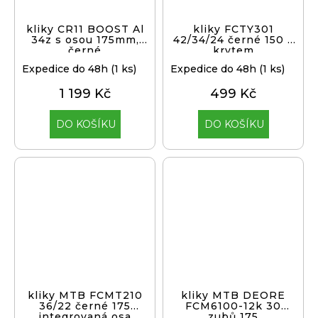
kliky CR11 BOOST Al
kliky FCTY301
34z s osou 175mm,
42/34/24 černé 150 s
černé
krytem
Expedice do 48h
(1 ks)
Expedice do 48h
(1 ks)
1 199 Kč
499 Kč
DO KOŠÍKU
DO KOŠÍKU
kliky MTB FCMT210
kliky MTB DEORE
36/22 černé 175
FCM6100-12k 30
integrovaná osa
zubů 175