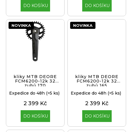
j
DO KOŠÍKU
DO KOŠÍKU
e
m
e
NOVINKA
NOVINKA
KLIKY
MTB
XT
FCM8200
12X1,
BEZ
PŘEVODNÍKU,
165
kliky MTB DEORE
kliky MTB DEORE
MM
FCM6200-12k 32
FCM6200-12k 32
zubů 170
zubů 165
3
099
Expedice do 48h
(>5 ks)
Expedice do 48h
(>5 ks)
Kč
2 399 Kč
2 399 Kč
DO KOŠÍKU
DO KOŠÍKU