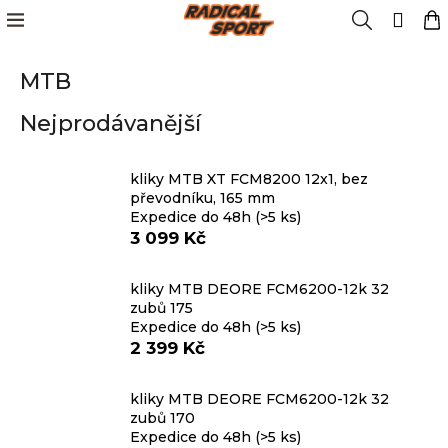
K
Přejít
Menu
Hledat
N
Přih
na
o
obsah
Zpět
Zpět
k
š
MTB
í
Kola
k
C
Nejprodávanější
o
Cyklistika
p
o
kliky MTB XT FCM8200 12x1, bez
Lyžování
převodníku, 165 mm
t
Expedice do 48h
(>5 ks)
ř
3 099 Kč
e
Snowboard
b
kliky MTB DEORE FCM6200-12k 32
u
zubů 175
Oblečení
j
Expedice do 48h
(>5 ks)
e
2 399 Kč
t
Obuv
e
kliky MTB DEORE FCM6200-12k 32
n
zubů 170
Značky
Expedice do 48h
(>5 ks)
a