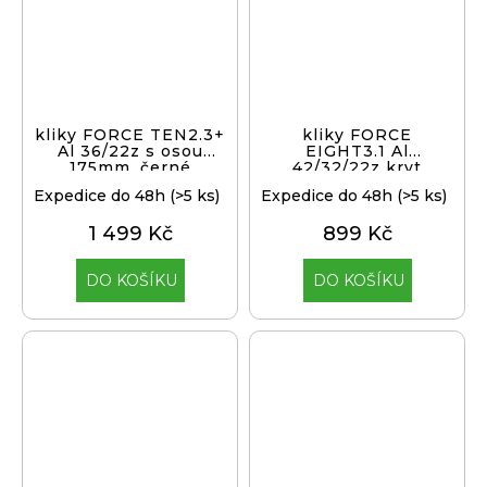
kliky FORCE TEN2.3+
kliky FORCE
Al 36/22z s osou
EIGHT3.1 Al
175mm, černé
42/32/22z kryt
175mm,černé
Expedice do 48h
(>5 ks)
Expedice do 48h
(>5 ks)
1 499 Kč
899 Kč
DO KOŠÍKU
DO KOŠÍKU