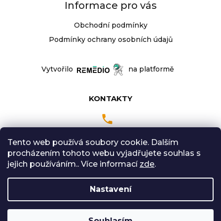
Informace pro vás
Obchodní podmínky
Podmínky ochrany osobních údajů
Vytvořilo
na platformě
KONTAKTY
Tento web používá soubory cookie. Dalším
Pondělí až Pátek
procházením tohoto webu vyjadřujete souhlas s
9:00 - 18:00 hodin
jejich používáním.. Více informací
zde
.
Sobota: 9:00-12:00
Nastavení
Vytvořil Shoptet
Souhlasím