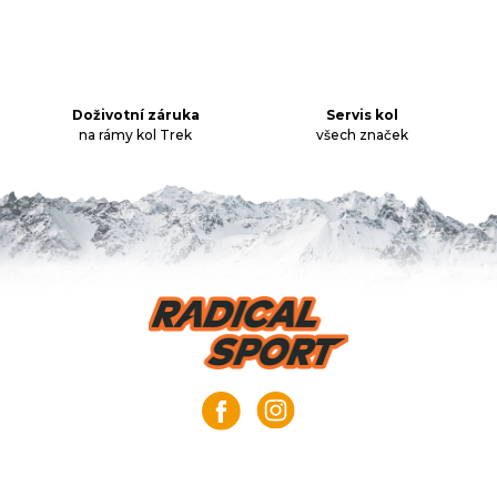
r
v
k
y
v
Doživotní záruka
Servis kol
ý
na rámy kol Trek
všech značek
p
i
s
u
Z
á
p
a
t
í