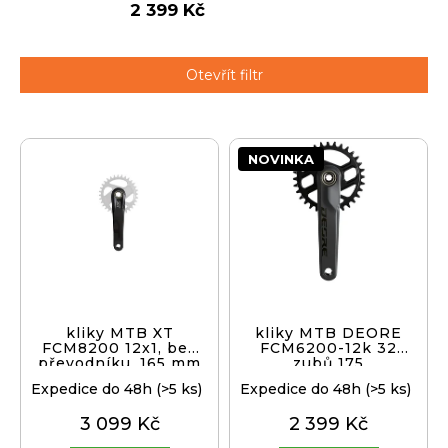
2 399 Kč
j
í
t
Přihlášení
Otevřít filtr
?
V
NOVINKA
ý
p
HLEDAT
i
s
p
D
r
o
o
p
d
kliky MTB XT
kliky MTB DEORE
o
FCM8200 12x1, bez
FCM6200-12k 32
u
převodníku, 165 mm
zubů 175
r
k
u
Expedice do 48h
(>5 ks)
Expedice do 48h
(>5 ks)
t
č
3 099 Kč
2 399 Kč
ů
u