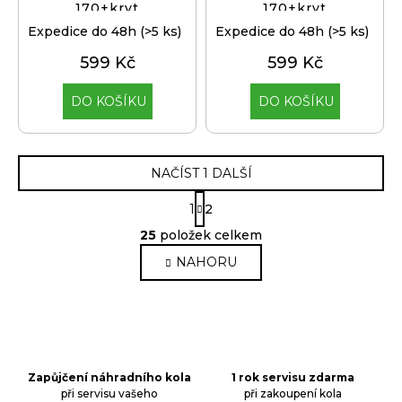
170+kryt
170+kryt
Expedice do 48h
(>5 ks)
Expedice do 48h
(>5 ks)
599 Kč
599 Kč
DO KOŠÍKU
DO KOŠÍKU
NAČÍST 1 DALŠÍ
S
1
2
t
O
r
25
položek celkem
v
á
NAHORU
n
l
k
á
o
d
v
a
á
c
n
í
í
Zapůjčení náhradního kola
1 rok servisu zdarma
p
při servisu vašeho
při zakoupení kola