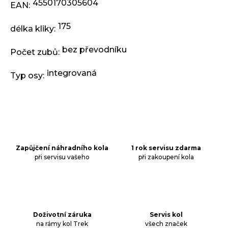
j
4550170305604
EAN
:
e
m
175
délka kliky
:
e
bez převodníku
Počet zubů
:
ODRÁŽEDLO
integrovaná
KELLYS
Typ osy
:
KIRU
12
RACE
PURPLE
4
390
Kč
Zapůjčení náhradního kola
1 rok servisu zdarma
Původně:
4
při servisu vašeho
při zakoupení kola
990
Kč
Doživotní záruka
Servis kol
na rámy kol Trek
všech značek