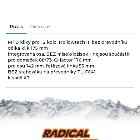
Popis
Diskuze
MTB kliky pro 12 kolo, Hollowtech II, bez převodníku
délka klik 175 mm
integrovaná osa, BEZ misek/ložisek - nejsou součástí!!
pro domeček 68/73, Q-factor 176 mm,
pro osu 142 mm, řetězová linka 55 mm
BEZ stahováku na převodníky TL-FC41
k sadě XT
Z
á