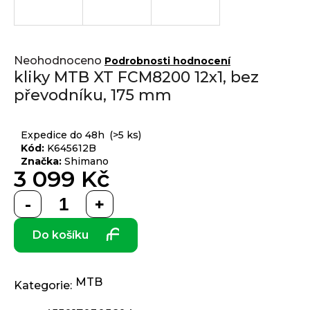
j
í
t
Přihlášení
Průměrné
?
Neohodnoceno
Podrobnosti hodnocení
hodnocení
kliky MTB XT FCM8200 12x1, bez
produktu
převodníku, 175 mm
je
0,0
z 5
HLEDAT
Expedice do 48h
(>5 ks)
hvězdiček.
Kód:
K645612B
Značka:
Shimano
3 099 Kč
D
Měrná
o
cena:
p
Do košíku
o
r
u
č
MTB
Kategorie
:
u