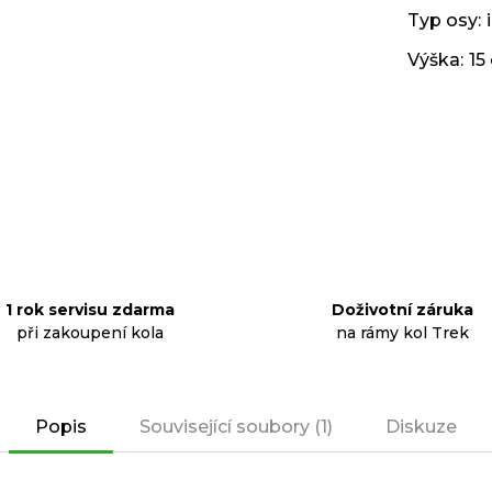
Typ osy
:
Výška
:
15
1 rok servisu zdarma
Doživotní záruka
při zakoupení kola
na rámy kol Trek
Popis
Související soubory (1)
Diskuze