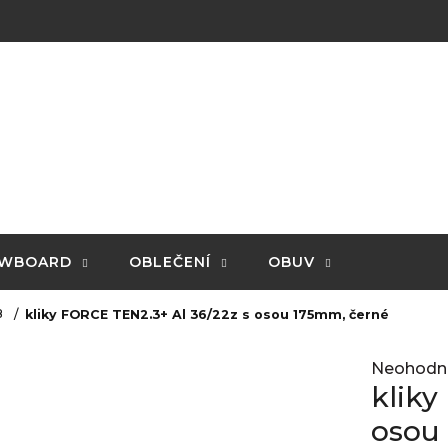
WBOARD
OBLEČENÍ
OBUV
B
kliky FORCE TEN2.3+ Al 36/22z s osou 175mm, černé
Průměrné
Neohodn
hodnocení
kliky
produktu
je
osou
0,0