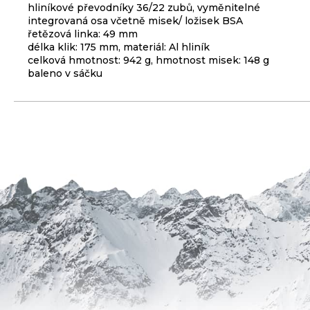
hliníkové převodníky 36/22 zubů, vyměnitelné
3
integrovaná osa včetně misek/ ložisek BSA
099
řetězová linka: 49 mm
Kč
délka klik: 175 mm, materiál: Al hliník
celková hmotnost: 942 g, hmotnost misek: 148 g
ODRÁŽEDLO
baleno v sáčku
KELLYS
KIRU
12
RACE
PURPLE
4
390
Kč
Původně:
4
990
Kč
PLÁŠŤ
EXTEND
27,5
X
2,35
ČERNÝ