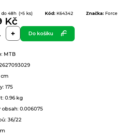
 do 48h
(>5 ks)
Kód:
K64342
Značka:
Force
9 Kč
Do košíku
e
:
MTB
2627093029
 cm
ky
:
175
t
:
0.96 kg
ý obsah
:
0.006075
bů
:
36/22
cm