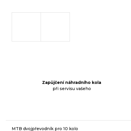
p
o
r
u
č
u
j
e
m
e
Zapůjčení náhradního kola
při servisu vašeho
KLIKY
MTB
XT
FCM8200
12X1,
BEZ
PŘEVODNÍKU,
165
MTB dvojpřevodník pro 10 kolo
MM