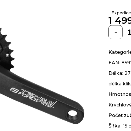
z 5
hvězdiček.
Expedice
1 49
Měrná
cena:
Kategori
EAN
:
859
Délka
:
27
délka kli
Hmotnos
Krychlov
Počet zu
Šířka
:
15 