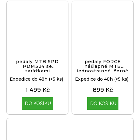
pedály MTB SPD
pedály FORCE
PDM324 se
nášlapné MTB
zarážkami
jednostranné, černé
Expedice do 48h
(>5 ks)
Expedice do 48h
(>5 ks)
1 499 Kč
899 Kč
DO KOŠÍKU
DO KOŠÍKU