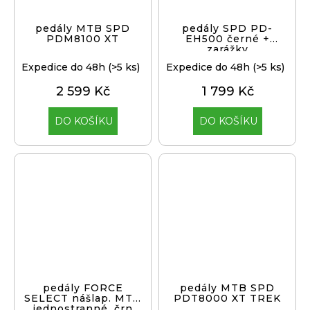
pedály MTB SPD
pedály SPD PD-
PDM8100 XT
EH500 černé +
zarážky
Expedice do 48h
(>5 ks)
Expedice do 48h
(>5 ks)
2 599 Kč
1 799 Kč
DO KOŠÍKU
DO KOŠÍKU
pedály FORCE
pedály MTB SPD
SELECT nášlap. MTB
PDT8000 XT TREK
jednostranné, črn