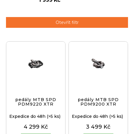
1 999 Kč
j
í
t
Přihlášení
Otevřít filtr
?
V
ý
p
HLEDAT
i
s
p
D
r
o
o
p
d
pedály MTB SPD
pedály MTB SPD
o
PDM9220 XTR
PDM9200 XTR
u
r
k
u
Expedice do 48h
(>5 ks)
Expedice do 48h
(>5 ks)
t
č
4 299 Kč
3 499 Kč
ů
u