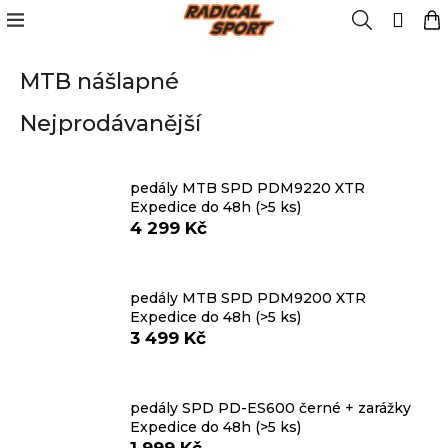
K
Přejít
Menu
Hledat
N
Přih
na
o
obsah
Zpět
Zpět
k
š
MTB nášlapné
í
Kola
k
C
Nejprodávanější
o
Cyklistika
p
o
pedály MTB SPD PDM9220 XTR
Lyžování
t
Expedice do 48h
(>5 ks)
ř
4 299 Kč
e
Snowboard
b
u
pedály MTB SPD PDM9200 XTR
Oblečení
Expedice do 48h
(>5 ks)
j
3 499 Kč
e
t
Obuv
e
pedály SPD PD-ES600 černé + zarážky
n
Značky
Expedice do 48h
(>5 ks)
a