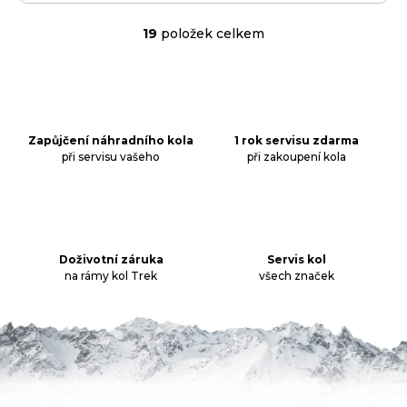
19
položek celkem
O
v
l
á
d
a
Zapůjčení náhradního kola
1 rok servisu zdarma
při servisu vašeho
při zakoupení kola
c
í
p
r
v
k
Doživotní záruka
Servis kol
na rámy kol Trek
všech značek
y
v
ý
p
i
s
u