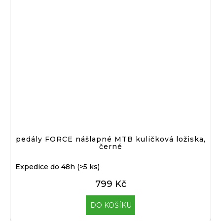
pedály FORCE nášlapné MTB kuličková ložiska,
černé
Expedice do 48h
(>5 ks)
799 Kč
DO KOŠÍKU