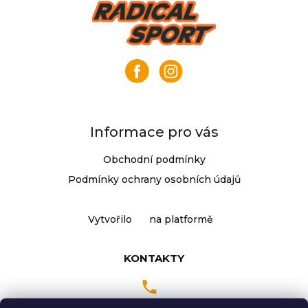
Z
á
p
a
t
í
Informace pro vás
Obchodní podmínky
Podmínky ochrany osobních údajů
Vytvořilo
na platformě
KONTAKTY