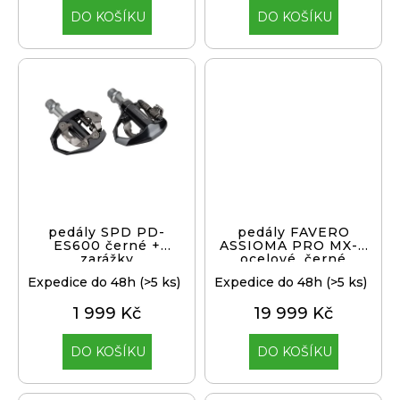
j
DO KOŠÍKU
DO KOŠÍKU
e
m
e
KLIKY
MTB
XT
FCM8200
12X1,
BEZ
PŘEVODNÍKU,
165
pedály SPD PD-
pedály FAVERO
MM
ES600 černé +
ASSIOMA PRO MX-2
zarážky
ocelové, černé
3
099
Expedice do 48h
(>5 ks)
Expedice do 48h
(>5 ks)
Kč
1 999 Kč
19 999 Kč
DO KOŠÍKU
DO KOŠÍKU