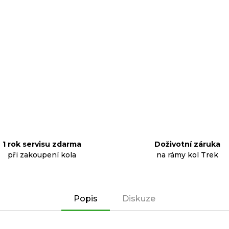
1 rok servisu zdarma
Doživotní záruka
při zakoupení kola
na rámy kol Trek
Popis
Diskuze