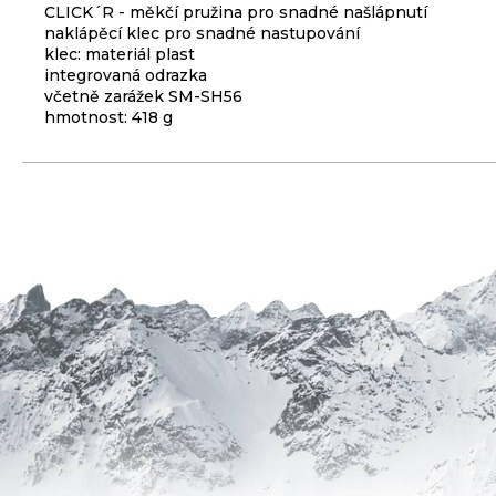
CLICK´R - měkčí pružina pro snadné našlápnutí
3
naklápěcí klec pro snadné nastupování
099
klec: materiál plast
Kč
integrovaná odrazka
včetně zarážek SM-SH56
ODRÁŽEDLO
hmotnost: 418 g
KELLYS
KIRU
12
RACE
PURPLE
4
390
Kč
Původně:
4
990
Kč
PLÁŠŤ
EXTEND
27,5
X
2,35
ČERNÝ