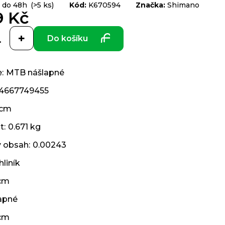
 do 48h
(>5 ks)
Kód:
K670594
Značka:
Shimano
9 Kč
Do košíku
e
:
MTB nášlapné
4667749455
 cm
t
:
0.671 kg
ý obsah
:
0.00243
hliník
 cm
apné
cm