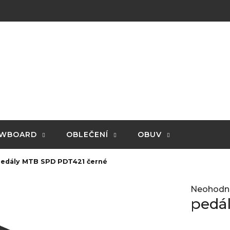
WBOARD
OBLEČENÍ
OBUV
pedály MTB SPD PDT421 černé
Průměrné
Neohodn
hodnocení
pedá
produktu
je
0,0