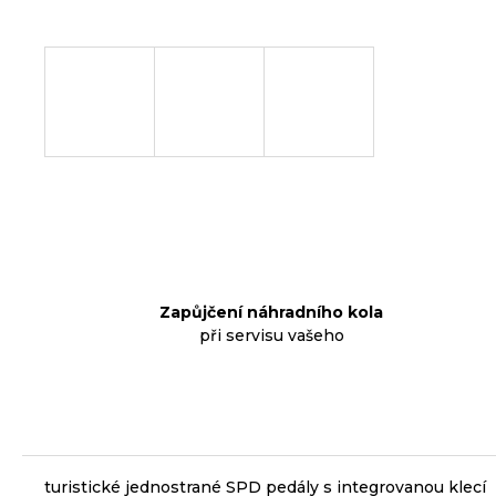
p
o
r
u
č
u
j
e
m
e
Zapůjčení náhradního kola
při servisu vašeho
KLIKY
MTB
XT
FCM8200
12X1,
BEZ
PŘEVODNÍKU,
165
turistické jednostrané SPD pedály s integrovanou klecí
MM