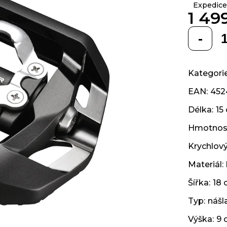
Expedice
z 5
1 49
hvězdiček.
Měrná
cena:
Kategori
EAN
:
452
Délka
:
15
Hmotnos
Krychlov
Materiál
:
Šířka
:
18
Typ
:
nášl
Výška
:
9 