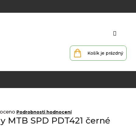
Přihlá
Nákupní
košík
oceno
Podrobnosti hodnocení
ly MTB SPD PDT421 černé