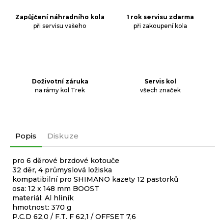
Zapůjčení náhradního kola
1 rok servisu zdarma
při servisu vašeho
při zakoupení kola
Doživotní záruka
Servis kol
na rámy kol Trek
všech značek
Popis
Diskuze
pro 6 děrové brzdové kotouče
32 děr, 4 průmyslová ložiska
kompatibilní pro SHIMANO kazety 12 pastorků
osa: 12 x 148 mm BOOST
materiál: Al hliník
hmotnost: 370 g
P.C.D 62,0 / F.T. F 62,1 / OFFSET 7,6