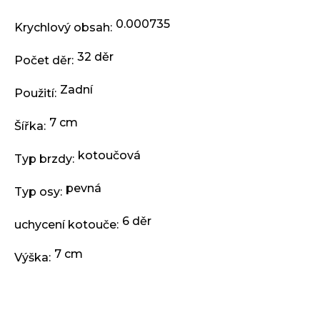
j
e
0.000735
Krychlový obsah
:
m
e
32 děr
Počet děr
:
Zadní
ODRÁŽEDLO
Použití
:
KELLYS
KIRU
7 cm
Šířka
:
12
RACE
PURPLE
kotoučová
Typ brzdy
:
4
390
pevná
Typ osy
:
Kč
Původně:
6 děr
4
uchycení kotouče
:
990
Kč
7 cm
Výška
: