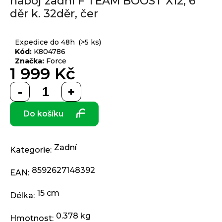
náboj zadní F TEAM BOOST X12, 6
produktu
j
děr k. 32děr, čer
je
í
0,0
t
Přihlášení
z 5
Expedice do 48h
(>5 ks)
?
hvězdiček.
Kód:
K804786
Značka:
Force
1 999 Kč
Měrná
HLEDAT
cena:
Do košíku
D
o
Zadní
Kategorie
:
p
o
8592627148392
EAN
:
r
u
15 cm
Délka
:
č
u
0.378 kg
Hmotnost
: