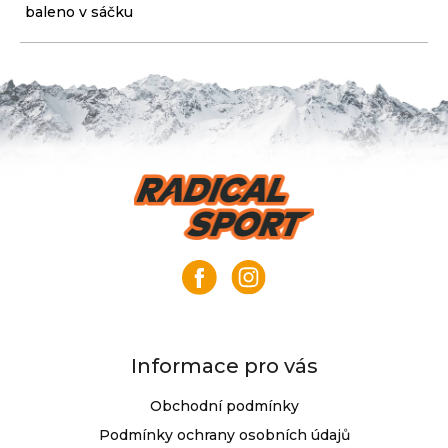
baleno v sáčku
Z
á
p
a
t
í
Informace pro vás
Obchodní podmínky
Podmínky ochrany osobních údajů